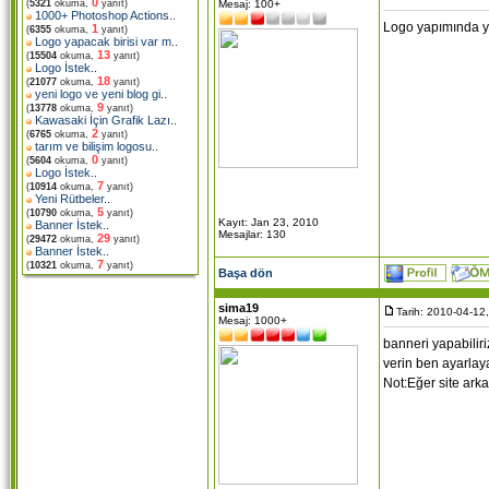
0
Mesaj: 100+
(
5321
okuma,
yanıt)
1000+ Photoshop Actions
..
Logo yapımında ya
1
(
6355
okuma,
yanıt)
Logo yapacak birisi var m
..
13
(
15504
okuma,
yanıt)
Logo İstek
..
18
(
21077
okuma,
yanıt)
yeni logo ve yeni blog gi
..
9
(
13778
okuma,
yanıt)
Kawasaki İçin Grafik Lazı
..
2
(
6765
okuma,
yanıt)
tarım ve bilişim logosu
..
0
(
5604
okuma,
yanıt)
Logo İstek
..
7
(
10914
okuma,
yanıt)
Yeni Rütbeler
..
5
(
10790
okuma,
yanıt)
Kayıt: Jan 23, 2010
Banner İstek
..
Mesajlar: 130
29
(
29472
okuma,
yanıt)
Banner İstek
..
7
(
10321
okuma,
yanıt)
Başa dön
sima19
Tarih: 2010-04-12
Mesaj: 1000+
banneri yapabiliri
verin ben ayarlay
Not:Eğer site arka