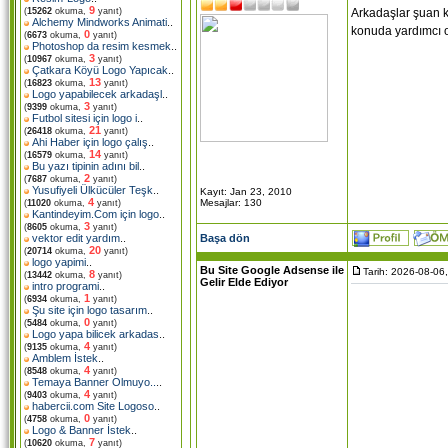
9
Arkadaşlar şuan k
(
15262
okuma,
yanıt)
Alchemy Mindworks Animati
..
konuda yardımcı o
0
(
6673
okuma,
yanıt)
Photoshop da resim kesmek
..
3
(
10967
okuma,
yanıt)
Çatkara Köyü Logo Yapıcak
..
13
(
16823
okuma,
yanıt)
Logo yapabilecek arkadaşl
..
3
(
9399
okuma,
yanıt)
Futbol sitesi için logo i
..
21
(
26418
okuma,
yanıt)
Ahi Haber için logo çalış
..
14
(
16579
okuma,
yanıt)
Bu yazı tipinin adını bil
..
2
(
7687
okuma,
yanıt)
Yusufiyeli Ülkücüler Teşk
..
Kayıt: Jan 23, 2010
4
Mesajlar: 130
(
11020
okuma,
yanıt)
Kantindeyim.Com için logo
..
3
(
8605
okuma,
yanıt)
Başa dön
vektor edit yardım
..
20
(
20714
okuma,
yanıt)
logo yapimi
..
Bu Site Google Adsense ile
Tarih: 2026-08-06
8
(
13442
okuma,
yanıt)
Gelir Elde Ediyor
intro programi
..
1
(
6934
okuma,
yanıt)
Şu site için logo tasarım
..
0
(
5484
okuma,
yanıt)
Logo yapa bilicek arkadas
..
4
(
9135
okuma,
yanıt)
Amblem İstek
..
4
(
8548
okuma,
yanıt)
Temaya Banner Olmuyo..
..
4
(
9403
okuma,
yanıt)
habercii.com Site Logoso
..
0
(
4758
okuma,
yanıt)
Logo & Banner İstek
..
7
(
10620
okuma,
yanıt)