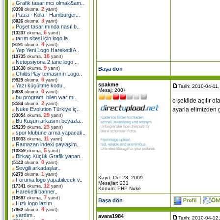
Grafik tasarımcı olmak&am
..
2
(
8398
okuma,
yanıt)
Pizza - Kola - Hamburger.
..
3
(
8826
okuma,
yanıt)
Poşet tasarımında nasıl b
..
6
(
13237
okuma,
yanıt)
tarım sitesi için logo la
..
4
(
9191
okuma,
yanıt)
Yep Yeni Logo Hareketli A
..
16
(
19735
okuma,
yanıt)
Netopsiyona 2 tane logo
..
9
Başa dön
(
13638
okuma,
yanıt)
ChildsPlay temasının Logo
..
6
(
9929
okuma,
yanıt)
spakme
Yazı küçültme kodu
..
Tarih: 2010-04-11
Mesaj: 200+
0
(
5836
okuma,
yanıt)
bu programı bilen war mı
..
o şekilde açılır o
2
(
8584
okuma,
yanıt)
ayarla elimizden 
Nuke Evolution Türkiye iç
..
29
(
33054
okuma,
yanıt)
Bu Kuşun arkasını beyazla
..
23
(
25239
okuma,
yanıt)
spor klübüne arma yapacak
..
11
(
16033
okuma,
yanıt)
Ramazan indexi paylaşim
..
5
(
10859
okuma,
yanıt)
Birkaç Küçük Grafik yapan
..
0
(
5143
okuma,
yanıt)
Sevgili arkadaşlar
..
1
(
6279
okuma,
yanıt)
Kayıt: Oct 23, 2009
Foruma logo yapabilecek v
..
Mesajlar: 231
12
(
17341
okuma,
yanıt)
Konum: PHP Nuke
Hareketli banner
..
7
(
10697
okuma,
yanıt)
Başa dön
Hızlı logo lazım
..
4
(
7962
okuma,
yanıt)
yardım
..
avara1984
Tarih: 2010-04-12