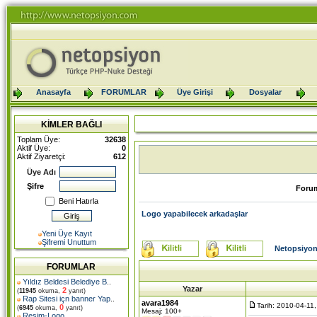
Anasayfa
FORUMLAR
Üye Girişi
Dosyalar
KİMLER BAĞLI
Toplam Üye:
32638
Aktif Üye:
0
Aktif Ziyaretçi:
612
Üye Adı
Şifre
Foru
Beni Hatırla
Logo yapabilecek arkadaşlar
Yeni Üye Kayıt
Şifremi Unuttum
Netopsiyon
FORUMLAR
Yıldız Beldesi Belediye B
..
Yazar
2
(
11945
okuma,
yanıt)
Rap Sitesi içn banner Yap
..
avara1984
Tarih: 2010-04-11
0
(
6945
okuma,
yanıt)
Mesaj: 100+
Resim-Logo
..