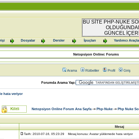
BU SİTE PHP-NUKE SO
OLDUĞUNDAN
GÜNCEL İÇER
işi
Dosyalar
Dersler
İpuçları
Yardımcı Araçla
Netopsiyon Online: Forums
Arama
Rütbeliler
Profil
Giriş
Forumda Arama Yap:
e hata veriyor
Netopsiyon Online Forum Ana Sayfa
->
Php-Nuke
->
Php Nuke Sor
Mesaj
Tarih: 2010-07-16, 05:23:29
Mesaj konusu: Avatar yüklemede hata veriyor