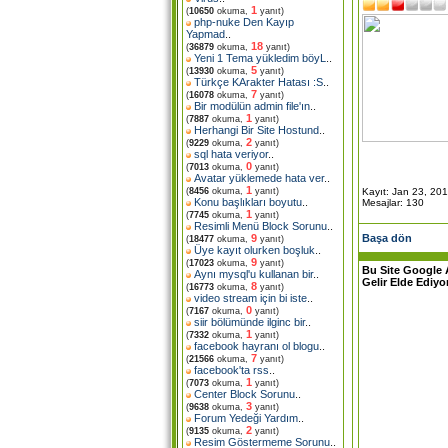
1
(
10650
okuma,
yanıt)
php-nuke Den Kayıp
Yapmad
..
18
(
36879
okuma,
yanıt)
Yeni 1 Tema yükledim böyL
..
5
(
13930
okuma,
yanıt)
Türkçe KArakter Hatası :S
..
7
(
16078
okuma,
yanıt)
Bir modülün admin file'ın
..
1
(
7887
okuma,
yanıt)
Herhangi Bir Site Hostund
..
2
(
9229
okuma,
yanıt)
sql hata veriyor
..
0
(
7013
okuma,
yanıt)
Avatar yüklemede hata ver
..
1
Kayıt: Jan 23, 20
(
8456
okuma,
yanıt)
Konu başlıkları boyutu
..
Mesajlar: 130
1
(
7745
okuma,
yanıt)
Resimli Menü Block Sorunu
..
Başa dön
9
(
18477
okuma,
yanıt)
Üye kayıt olurken boşluk
..
9
(
17023
okuma,
yanıt)
Bu Site Google 
Aynı mysql'u kullanan bir
..
Gelir Elde Ediyo
8
(
16773
okuma,
yanıt)
video stream için bi iste
..
0
(
7167
okuma,
yanıt)
siir bölümünde ilginc bir
..
1
(
7332
okuma,
yanıt)
facebook hayranı ol blogu
..
7
(
21566
okuma,
yanıt)
facebook'ta rss
..
1
(
7073
okuma,
yanıt)
Center Block Sorunu
..
3
(
9638
okuma,
yanıt)
Forum Yedeği Yardım
..
2
(
9135
okuma,
yanıt)
Resim Göstermeme Sorunu
..