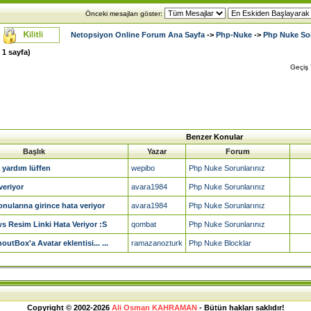
Önceki mesajları göster:
Netopsiyon Online Forum Ana Sayfa
->
Php-Nuke
->
Php Nuke Sor
m
1
sayfa)
Geçiş
Benzer Konular
Başlık
Yazar
Forum
 yardım lüffen
wepibo
Php Nuke Sorunlarınız
veriyor
avara1984
Php Nuke Sorunlarınız
nularına girince hata veriyor
avara1984
Php Nuke Sorunlarınız
 Resim Linki Hata Veriyor :S
qombat
Php Nuke Sorunlarınız
utBox'a Avatar eklentisi... ...
ramazanozturk
Php Nuke Blocklar
Copyright © 2002-2026
Ali Osman KAHRAMAN
- Bütün hakları saklıdır!