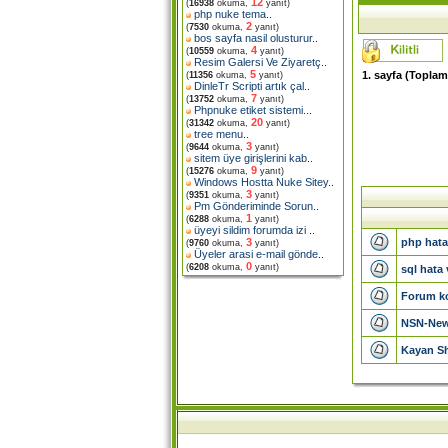
12
(
16938
okuma,
yanıt)
php nuke tema
..
2
(
7530
okuma,
yanıt)
bos sayfa nasil olusturur
..
4
(
10559
okuma,
yanıt)
Resim Galersi Ve Ziyaretç
..
5
1
. sayfa (Topla
(
11356
okuma,
yanıt)
DinleTr Scripti artık çal
..
7
(
13752
okuma,
yanıt)
Phpnuke etiket sistemi.
..
20
(
31342
okuma,
yanıt)
tree menu
..
3
(
9644
okuma,
yanıt)
sitem üye girişlerini kab
..
9
(
15276
okuma,
yanıt)
Windows Hostta Nuke Sitey
..
3
(
9351
okuma,
yanıt)
Pm Gönderiminde Sorun
..
1
(
6288
okuma,
yanıt)
üyeyi sildim forumda izi
..
php hata
3
(
9760
okuma,
yanıt)
Üyeler arasi e-mail gönde
..
0
(
6208
okuma,
yanıt)
sql hata 
Forum ko
NSN-News
Kayan Sho