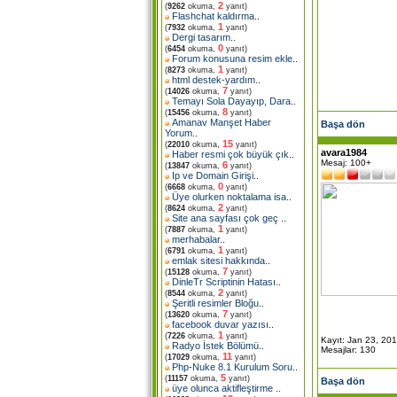
2
(
9262
okuma,
yanıt)
Flashchat kaldırma
..
1
(
7932
okuma,
yanıt)
Dergi tasarım
..
0
(
6454
okuma,
yanıt)
Forum konusuna resim ekle
..
1
(
8273
okuma,
yanıt)
html destek-yardım
..
7
(
14026
okuma,
yanıt)
Temayı Sola Dayayıp, Dara
..
8
(
15456
okuma,
yanıt)
Amanav Manşet Haber
Başa dön
Yorum
..
15
(
22010
okuma,
yanıt)
avara1984
Haber resmi çok büyük çık
..
Mesaj: 100+
6
(
13847
okuma,
yanıt)
Ip ve Domain Girişi
..
0
(
6668
okuma,
yanıt)
Üye olurken noktalama isa
..
2
(
8624
okuma,
yanıt)
Site ana sayfası çok geç
..
1
(
7887
okuma,
yanıt)
merhabalar
..
1
(
6791
okuma,
yanıt)
emlak sitesi hakkında
..
7
(
15128
okuma,
yanıt)
DinleTr Scriptinin Hatası
..
2
(
8544
okuma,
yanıt)
Şeritli resimler Bloğu
..
7
(
13620
okuma,
yanıt)
facebook duvar yazısı
..
1
(
7226
okuma,
yanıt)
Kayıt: Jan 23, 20
Radyo İstek Bölümü
..
Mesajlar: 130
11
(
17029
okuma,
yanıt)
Php-Nuke 8.1 Kurulum Soru
..
5
(
11157
okuma,
yanıt)
Başa dön
üye olunca aktifleştirme
..