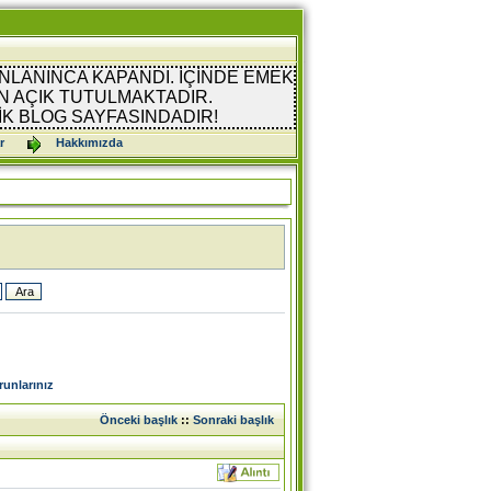
NLANINCA KAPANDI. İÇİNDE EMEK
 AÇIK TUTULMAKTADIR.
İK BLOG SAYFASINDADIR!
r
Hakkımızda
unlarınız
Önceki başlık
::
Sonraki başlık