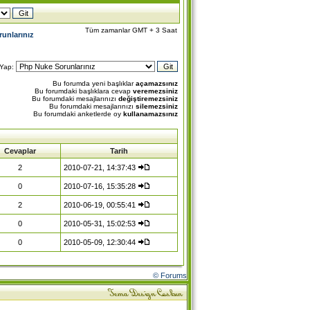
Tüm zamanlar GMT + 3 Saat
unlarınız
 Yap:
Bu forumda yeni başlıklar
açamazsınız
Bu forumdaki başlıklara cevap
veremezsiniz
Bu forumdaki mesajlarınızı
değiştiremezsiniz
Bu forumdaki mesajlarınızı
silemezsiniz
Bu forumdaki anketlerde oy
kullanamazsınız
Cevaplar
Tarih
2
2010-07-21, 14:37:43
0
2010-07-16, 15:35:28
2
2010-06-19, 00:55:41
0
2010-05-31, 15:02:53
0
2010-05-09, 12:30:44
© Forums