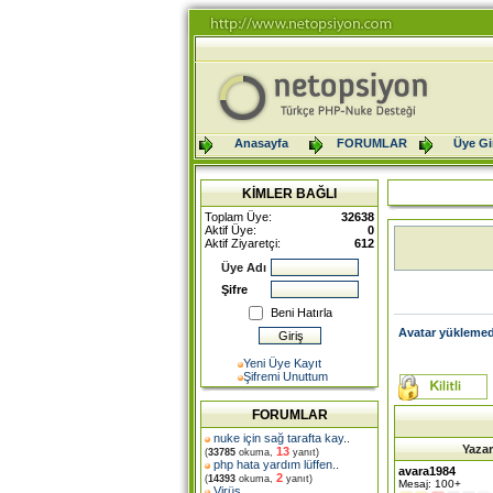
Anasayfa
FORUMLAR
Üye Gir
KİMLER BAĞLI
Toplam Üye:
32638
Aktif Üye:
0
Aktif Ziyaretçi:
612
Üye Adı
Şifre
Beni Hatırla
Avatar yüklemed
Yeni Üye Kayıt
Şifremi Unuttum
FORUMLAR
nuke için sağ tarafta kay
..
Yazar
13
(
33785
okuma,
yanıt)
php hata yardım lüffen
..
avara1984
2
(
14393
okuma,
yanıt)
Mesaj: 100+
Virüs
..