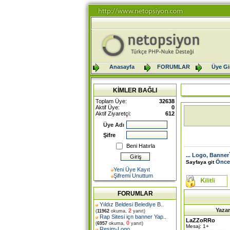
Anasayfa
FORUMLAR
Üye Gir
KİMLER BAĞLI
Toplam Üye:
32638
Aktif Üye:
0
Aktif Ziyaretçi:
612
Üye Adı
Şifre
Beni Hatırla
... Logo, Banner`
Önce
Sayfaya git
Yeni Üye Kayıt
Şifremi Unuttum
FORUMLAR
Yıldız Beldesi Belediye B
..
Yazar
2
(
11962
okuma,
yanıt)
Rap Sitesi içn banner Yap
..
LaZZoRRo
0
(
6957
okuma,
yanıt)
Mesaj: 1+
Resim-Logo
..