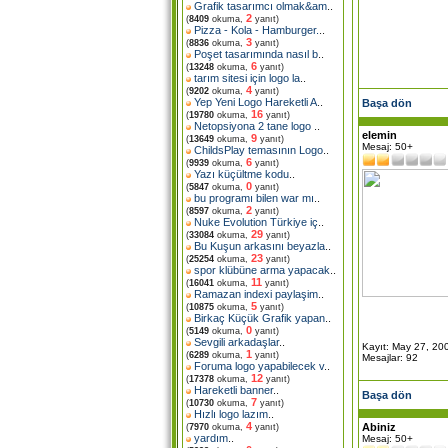
Grafik tasarımcı olmak&am
..
2
(
8409
okuma,
yanıt)
Pizza - Kola - Hamburger.
..
3
(
8836
okuma,
yanıt)
Poşet tasarımında nasıl b
..
6
(
13248
okuma,
yanıt)
tarım sitesi için logo la
..
4
(
9202
okuma,
yanıt)
Yep Yeni Logo Hareketli A
..
Başa dön
16
(
19780
okuma,
yanıt)
Netopsiyona 2 tane logo
..
elemin
9
(
13649
okuma,
yanıt)
Mesaj: 50+
ChildsPlay temasının Logo
..
6
(
9939
okuma,
yanıt)
Yazı küçültme kodu
..
0
(
5847
okuma,
yanıt)
bu programı bilen war mı
..
2
(
8597
okuma,
yanıt)
Nuke Evolution Türkiye iç
..
29
(
33084
okuma,
yanıt)
Bu Kuşun arkasını beyazla
..
23
(
25254
okuma,
yanıt)
spor klübüne arma yapacak
..
11
(
16041
okuma,
yanıt)
Ramazan indexi paylaşim
..
5
(
10875
okuma,
yanıt)
Birkaç Küçük Grafik yapan
..
0
(
5149
okuma,
yanıt)
Sevgili arkadaşlar
..
Kayıt: May 27, 20
1
(
6289
okuma,
yanıt)
Mesajlar: 92
Foruma logo yapabilecek v
..
12
(
17378
okuma,
yanıt)
Hareketli banner
..
Başa dön
7
(
10730
okuma,
yanıt)
Hızlı logo lazım
..
4
Abiniz
(
7970
okuma,
yanıt)
yardım
..
Mesaj: 50+