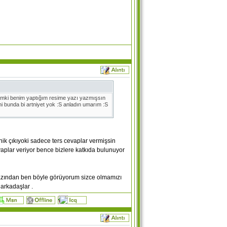
imki benim yaptığım resime yazı yazmışsın
ni bunda bi artniyet yok :S anladın umarım :S
k çıkıyoki sadece ters cevaplar vermişsin
aplar veriyor bence bizlere katkıda bulunuyor
 azından ben böyle görüyorum sizce olmamızı
arkadaşlar .