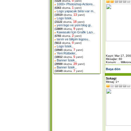
0
(
5328
okuma,
yanıt)
1000+ Photoshop Actions
..
1
(
6363
okuma,
yanıt)
Logo yapacak birisi var m
..
13
(
15519
okuma,
yanıt)
Logo İstek
..
18
(
21122
okuma,
yanıt)
yeni logo ve yeni blog gi
..
9
(
13809
okuma,
yanıt)
Kawasaki İçin Grafik Lazı
..
2
(
6783
okuma,
yanıt)
tarım ve bilişim logosu
..
0
(
5613
okuma,
yanıt)
Logo İstek
..
7
(
10945
okuma,
yanıt)
Yeni Rütbeler
..
Kayıt: Mar 17, 20
5
(
10812
okuma,
yanıt)
Mesajlar: 60
Banner İstek
..
Konum: ... Milkron
29
(
29500
okuma,
yanıt)
Banner İstek
..
Başa dön
7
(
10349
okuma,
yanıt)
Sokagi
Mesaj: 1+