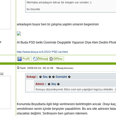
Merhaba arkadaşım tekrar bir istegim var senden :)
bu boyutta
http://www.ahmet-oglan.com/themes/Mavimsn_C38/images/logo.png
www.ahmet-oglan.com
isminde. Köy bilgileri; Çorum Merkez iline bağlı
arkadaşım buyur ben bi çalışma yaptım umarım begenirsin
güzel birşey yaparmısın? teşekkürler biraz rehin aldım seni ama :) müsait
08
Al Buda PSD belki Üzerinde Degişiklik Yaparsın Diye Atım Dedim Photo
http://www.dosya.tc/LOGO-PSD.rar.html
Tarih: 2009-03-22, 00:11:58
Mesaj konusu:
Sokagi
:
�
Seç
�
�
Genişlet
�
Abiniz
:
�
Seç
�
Konuyu düzenleyerek 60sn.com için yaptığım logo'yu ekledim. :
Abiniz...
Konumda Boyutlarla ilgili bilgi verilmesini belirtmiştim ancak. Orayı kaçır
verebilirsen senin içinde birşeyler yapabilirim. Bu ara site adresini f
kardeş bana hayalrap.net deki gibi bi Logo Yapabilirmisin ? si
olacaklar değilmi. Sırıtmasını ben şahsen istemem.
bannerde !