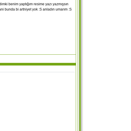
imki benim yaptığım resime yazı yazmışsın
ani bunda bi artniyet yok :S anladın umarım :S