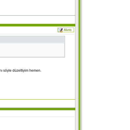
 bir köy Ahmetoğlan Köyü.. Sen kafana göre
ını söyle düzeltiyim hemen.
 olursan tabiki.. Kolay gelsin..
PG