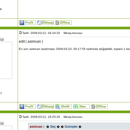
09
Tarih: 2009-03-21, 04:24:32
Mesaj konusu:
edit ( asimcan )
En son asimcan tarafından 2009-03-23, 00:17:55 tarihinde değiştirildi, toplam 1 kere
07
Tarih: 2009-03-21, 18:25:20
Mesaj konusu:
asimcan
:
�
Seç
�
�
Genişlet
�