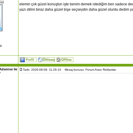
elemin çok güzel konuştun işte benim demek istediğim ben sadece ded
yazı stilini biraz daha güzel bişe seçseydin daha güzel olurdu dedim y
09
Adsense ile
Tarih: 2026-08-09, 11:26:10
Mesaj konusu: Forum Arası Reklamlar
r