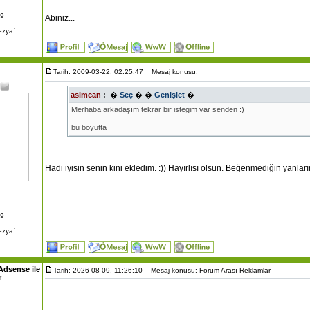
09
Abiniz...
ezya`
Tarih: 2009-03-22, 02:25:47
Mesaj konusu:
asimcan
:
�
Seç
�
�
Genişlet
�
Merhaba arkadaşım tekrar bir istegim var senden :)
bu boyutta
http://www.ahmet-oglan.com/themes/Mavimsn_C38/images/logo.png
www.ahmet-oglan.com
isminde. Köy bilgileri; Çorum Merkez iline bağlı
Hadi iyisin senin kini ekledim. :)) Hayırlısı olsun. Beğenmediğin yanlar
güzel birşey yaparmısın? teşekkürler biraz rehin aldım seni ama :) müsait
Resimler aşağıda..
http://www.ahmet-oglan.com/galeri/albums/userpics/10001/album6.JPG
09
http://www.ahmet-oglan.com/galeri/albums/userpics/10001/album8.JPG
ezya`
http://www.ahmet-oglan.com/galeri/albums/userpics/10001/album9.JPG
http://www.ahmet-oglan.com/galeri/albums/userpics/10001/album14.J
Adsense ile
Tarih: 2026-08-09, 11:26:10
Mesaj konusu: Forum Arası Reklamlar
r