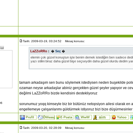
Tarih: 2009-03-19, 03:24:52
Mesaj konusu:
LaZZoRRo
:
�
Seç
�
elemin çok güzel konuştun işte benim demek istediğim ben sadece ded
yazı stilini biraz daha güzel bişe seçseydin daha güzel olurdu dedim ya
tamam arkadaşım sen bunu söylemek istediysen neden buşekilde polini
ozaman neyse arkadaşlar abiniz gerçekten güzel şeyler yapıyor ve cev
değilmi LaZZoRRo bizde kendisini destekliyoruz
06
sorunumuz yoqq kimseyle biz bir bütünüz netopsiyon ailesi olarak en
engellemeye çalışanlarımı güldürmek istiyoruz bizi bize düşürmesinler 
Tarih: 2009-03-20, 02:28:09
Mesaj konusu: