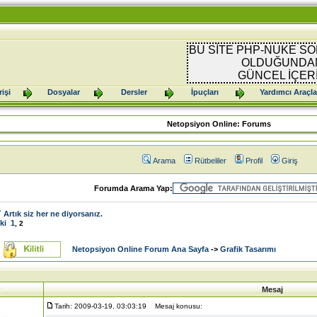
BU SİTE PHP-NUKE SO
OLDUĞUNDAN
GÜNCEL İÇER
işi
Dosyalar
Dersler
İpuçları
Yardımcı Araçla
Netopsiyon Online: Forums
Arama
Rütbeliler
Profil
Giriş
Forumda Arama Yap:
 Artık siz her ne diyorsanız.
ki
1
,
2
Netopsiyon Online Forum Ana Sayfa
->
Grafik Tasarımı
Mesaj
Tarih: 2009-03-19, 03:03:19
Mesaj konusu: