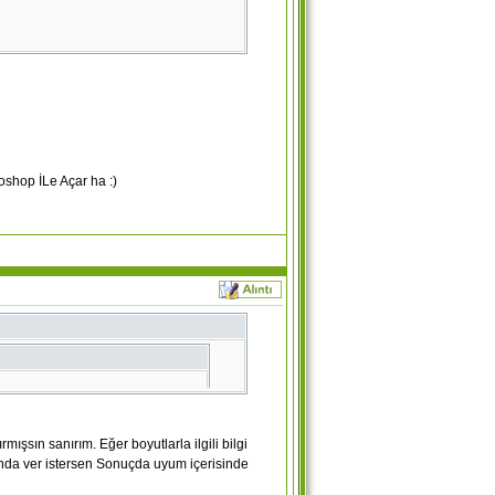
 bir köy Ahmetoğlan Köyü.. Sen kafana göre
 olursan tabiki.. Kolay gelsin..
shop İLe Açar ha :)
)
mışsın sanırım. Eğer boyutlarla ilgili bilgi
alanda ver istersen Sonuçda uyum içerisinde
teye özgü olacak ama ! 34rapper yazcak