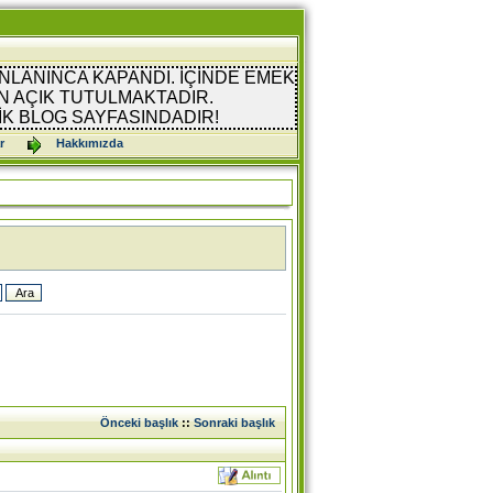
NLANINCA KAPANDI. İÇİNDE EMEK
 AÇIK TUTULMAKTADIR.
İK BLOG SAYFASINDADIR!
r
Hakkımızda
Önceki başlık
::
Sonraki başlık