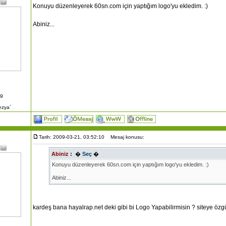
Konuyu düzenleyerek 60sn.com için yaptığım logo'yu ekledim. :)
Abiniz...
09
ezya`
Tarih: 2009-03-21, 03:52:10
Mesaj konusu:
Abiniz
:
�
Seç
�
Konuyu düzenleyerek 60sn.com için yaptığım logo'yu ekledim. :)
Abiniz...
kardeş bana hayalrap.net deki gibi bi Logo Yapabilirmisin ? siteye öz