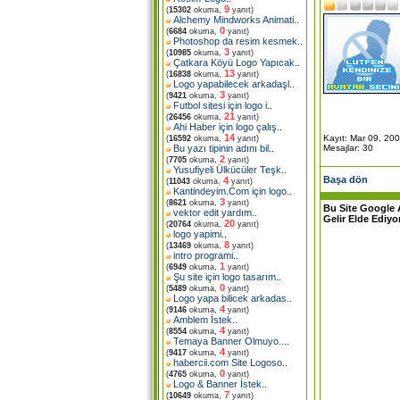
9
(
15302
okuma,
yanıt)
Alchemy Mindworks Animati
..
0
(
6684
okuma,
yanıt)
Photoshop da resim kesmek
..
3
(
10985
okuma,
yanıt)
Çatkara Köyü Logo Yapıcak
..
13
(
16838
okuma,
yanıt)
Logo yapabilecek arkadaşl
..
3
(
9421
okuma,
yanıt)
Futbol sitesi için logo i
..
21
(
26456
okuma,
yanıt)
Ahi Haber için logo çalış
..
14
Kayıt: Mar 09, 20
(
16592
okuma,
yanıt)
Mesajlar: 30
Bu yazı tipinin adını bil
..
2
(
7705
okuma,
yanıt)
Yusufiyeli Ülkücüler Teşk
..
Başa dön
4
(
11043
okuma,
yanıt)
Kantindeyim.Com için logo
..
3
(
8621
okuma,
yanıt)
Bu Site Google 
vektor edit yardım
..
Gelir Elde Ediyo
20
(
20764
okuma,
yanıt)
logo yapimi
..
8
(
13469
okuma,
yanıt)
intro programi
..
1
(
6949
okuma,
yanıt)
Şu site için logo tasarım
..
0
(
5489
okuma,
yanıt)
Logo yapa bilicek arkadas
..
4
(
9146
okuma,
yanıt)
Amblem İstek
..
4
(
8554
okuma,
yanıt)
Temaya Banner Olmuyo..
..
4
(
9417
okuma,
yanıt)
habercii.com Site Logoso
..
0
(
4765
okuma,
yanıt)
Logo & Banner İstek
..
7
(
10649
okuma,
yanıt)