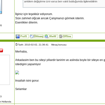
amblem değiştirme izni varsa ben vakit bulduğumda ilgilenebilirim
İlginiz için teşekkür ediyorum.
Size zahmet olğcak ancak Çalışmanızı görmek isterim.
Esenlikler dilerim.
05
Tarih: 2010-02-02, 21:36:41
Mesaj konusu:
Merhaba,
Arkadasim ben bu siteyi yillardir tanirim ve aslinda boyle bir siteye en
istedigini yapamiyor
Insallah isini gorur.
Selamlar
03
 Hollanda