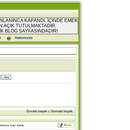
NLANINCA KAPANDI. İÇİNDE EMEK
 AÇIK TUTULMAKTADIR.
İK BLOG SAYFASINDADIR!
r
Hakkımızda
Önceki başlık
::
Sonraki başlık
tesine logo isteği