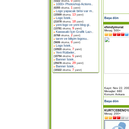
0
(
5322
okuma,
yanıt)
1000+ Photoshop Actions
..
1
(
6355
okuma,
yanıt)
Logo yapacak birisi var m
..
13
(
15509
okuma,
yanıt)
Başa dön
Logo İstek
..
18
(
21078
okuma,
yanıt)
yeni logo ve yeni blog gi
..
efendymurat
9
(
13781
okuma,
yanıt)
Mesaj: 500+
Kawasaki İçin Grafik Lazı
..
2
(
6768
okuma,
yanıt)
tarım ve bilişim logosu
..
0
(
5606
okuma,
yanıt)
Logo İstek
..
7
(
10920
okuma,
yanıt)
Yeni Rütbeler
..
5
(
10794
okuma,
yanıt)
Banner İstek
..
29
(
29478
okuma,
yanıt)
Banner İstek
..
7
(
10322
okuma,
yanıt)
Kayıt: Nov 22, 20
Mesajlar: 680
Konum: Ankara
Başa dön
KURTCEBENOY
Mesaj: 200+