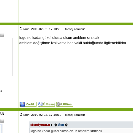
Tarih: 2010-02-02, 17:10:28
Mesaj konusu:
logo ne kadar güzel olursa olsun amblem sırıtıcak
amblem değiştirme izni varsa ben vakit bulduğumda ilgilenebilirim
04
AN
Tarih: 2010-02-02, 17:45:10
Mesaj konusu:
efendymurat
:
�
Seç
�
logo ne kadar güzel olursa olsun amblem sırıtıcak