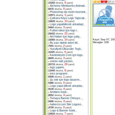
9
(
15265
okuma,
yanıt)
Alchemy Mindworks Animati
..
0
(
6676
okuma,
yanıt)
Photoshop da resim kesmek
..
3
(
10971
okuma,
yanıt)
Çatkara Köyü Logo Yapıcak
..
13
(
16825
okuma,
yanıt)
Logo yapabilecek arkadaşl
..
3
(
9404
okuma,
yanıt)
Futbol sitesi için logo i
..
21
(
26432
okuma,
yanıt)
Ahi Haber için logo çalış
..
Kayıt: Sep 07, 20
14
(
16583
okuma,
yanıt)
Mesajlar: 208
Bu yazı tipinin adını bil
..
2
(
7691
okuma,
yanıt)
Yusufiyeli Ülkücüler Teşk
..
4
(
11025
okuma,
yanıt)
Kantindeyim.Com için logo
..
3
(
8609
okuma,
yanıt)
vektor edit yardım
..
20
(
20715
okuma,
yanıt)
logo yapimi
..
8
(
13445
okuma,
yanıt)
intro programi
..
1
(
6938
okuma,
yanıt)
Şu site için logo tasarım
..
0
(
5486
okuma,
yanıt)
Logo yapa bilicek arkadas
..
4
(
9139
okuma,
yanıt)
Amblem İstek
..
4
(
8552
okuma,
yanıt)
Temaya Banner Olmuyo..
..
4
(
9406
okuma,
yanıt)
habercii.com Site Logoso
..
0
(
4759
okuma,
yanıt)
Logo & Banner İstek
..
7
(
10624
okuma,
yanıt)