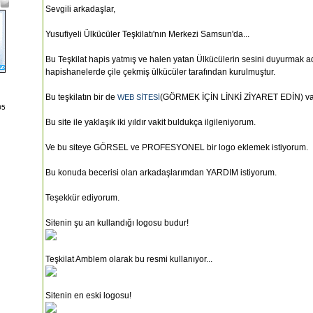
Sevgili arkadaşlar,
Yusufiyeli Ülkücüler Teşkilatı'nın Merkezi Samsun'da...
Bu Teşkilat hapis yatmış ve halen yatan Ülkücülerin sesini duyurmak a
hapishanelerde çile çekmiş ülkücüler tarafından kurulmuştur.
Bu teşkilatın bir de
(GÖRMEK İÇİN LİNKİ ZİYARET EDİN) va
WEB SİTESİ
05
Bu site ile yaklaşık iki yıldır vakit buldukça ilgileniyorum.
Ve bu siteye GÖRSEL ve PROFESYONEL bir logo eklemek istiyorum.
Bu konuda becerisi olan arkadaşlarımdan YARDIM istiyorum.
Teşekkür ediyorum.
Sitenin şu an kullandığı logosu budur!
Teşkilat Amblem olarak bu resmi kullanıyor...
Sitenin en eski logosu!