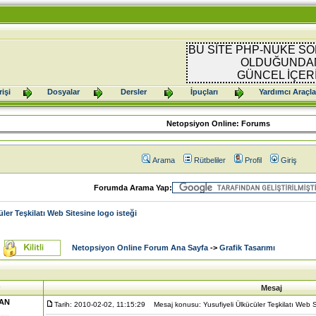
BU SİTE PHP-NUKE SO
OLDUĞUNDAN
GÜNCEL İÇER
işi
Dosyalar
Dersler
İpuçları
Yardımcı Araçla
Netopsiyon Online: Forums
Arama
Rütbeliler
Profil
Giriş
Forumda Arama Yap:
üler Teşkilatı Web Sitesine logo isteği
Netopsiyon Online Forum Ana Sayfa
->
Grafik Tasarımı
Mesaj
AN
Tarih: 2010-02-02, 11:15:29
Mesaj konusu: Yusufiyeli Ülkücüler Teşkilatı Web Si