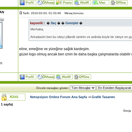
AN
Tarih: 2010-02-03, 01:33:46
Mesaj konusu:
kayserili
:
�
Seç
�
�
Genişlet
�
Merhaba,
Arkadasim ben bu siteyi yillardir tanirim ve aslinda boyle bir siteye en 
istedigini yapamiyor
eline, emeğine ve yüreğine sağlık kardeşim.
güzel logo olmuş ancak ben iznin ile daha başka çalışmalarda olabilir 
Insallah isini gorur.
05
Selamlar
Önceki mesajları göster:
Netopsiyon Online Forum Ana Sayfa
->
Grafik Tasarımı
m
1
sayfa)
Geçiş