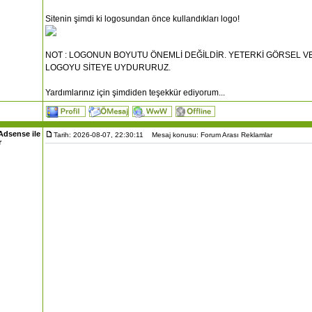
Sitenin şimdi ki logosundan önce kullandıkları logo!
NOT : LOGONUN BOYUTU ÖNEMLİ DEĞİLDİR. YETERKİ GÖRSEL V
LOGOYU SİTEYE UYDURURUZ.
Yardımlarınız için şimdiden teşekkür ediyorum...
Adsense ile
Tarih: 2026-08-07, 22:30:11
Mesaj konusu: Forum Arası Reklamlar
r