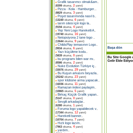
Grafik tasarımcı olmak&am
..
2
(
8399
okuma,
yanıt)
Pizza - Kola - Hamburger.
..
3
(
8829
okuma,
yanıt)
Poşet tasarımında nasıl b
..
6
(
13240
okuma,
yanıt)
tarım sitesi için logo la
..
4
(
9194
okuma,
yanıt)
Yep Yeni Logo Hareketli A
..
16
(
19740
okuma,
yanıt)
Netopsiyona 2 tane logo
..
9
(
13644
okuma,
yanıt)
ChildsPlay temasının Logo
..
Başa dön
6
(
9934
okuma,
yanıt)
Yazı küçültme kodu
..
0
(
5839
okuma,
yanıt)
Bu Site Google 
bu programı bilen war mı
..
Gelir Elde Ediyo
2
(
8586
okuma,
yanıt)
Nuke Evolution Türkiye iç
..
29
(
33076
okuma,
yanıt)
Bu Kuşun arkasını beyazla
..
23
(
25242
okuma,
yanıt)
spor klübüne arma yapacak
..
11
(
16036
okuma,
yanıt)
Ramazan indexi paylaşim
..
5
(
10865
okuma,
yanıt)
Birkaç Küçük Grafik yapan
..
0
(
5147
okuma,
yanıt)
Sevgili arkadaşlar
..
1
(
6280
okuma,
yanıt)
Foruma logo yapabilecek v
..
12
(
17344
okuma,
yanıt)
Hareketli banner
..
7
(
10704
okuma,
yanıt)
Hızlı logo lazım
..
4
(
7963
okuma,
yanıt)
yardım
..