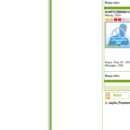
Başa dön
KURTCEBENOY
Mesaj: 200+
Kayıt: Sep 07, 20
Mesajlar: 208
Başa dön
1
. sayfa (Topla