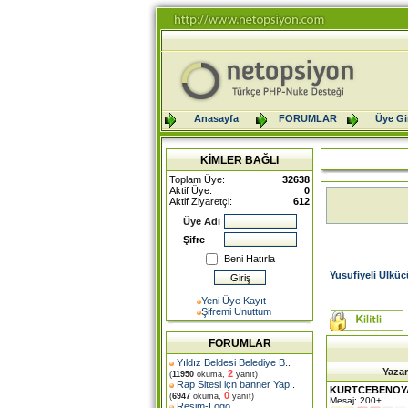
Anasayfa
FORUMLAR
Üye Gir
KİMLER BAĞLI
Toplam Üye:
32638
Aktif Üye:
0
Aktif Ziyaretçi:
612
Üye Adı
Şifre
Beni Hatırla
Yusufiyeli Ülküc
Yeni Üye Kayıt
Şifremi Unuttum
FORUMLAR
Yıldız Beldesi Belediye B
..
Yazar
2
(
11950
okuma,
yanıt)
Rap Sitesi içn banner Yap
..
KURTCEBENOY
0
(
6947
okuma,
yanıt)
Mesaj: 200+
Resim-Logo
..