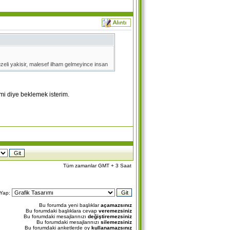
guzeli yakisir, malesef ilham gelmeyince insan
mi diye beklemek isterim.
Tüm zamanlar GMT + 3 Saat
 Yap:
Bu forumda yeni başlıklar
açamazsınız
Bu forumdaki başlıklara cevap
veremezsiniz
Bu forumdaki mesajlarınızı
değiştiremezsiniz
Bu forumdaki mesajlarınızı
silemezsiniz
Bu forumdaki anketlerde oy
kullanamazsınız