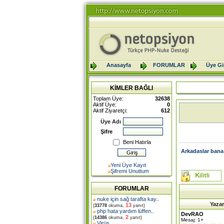
Anasayfa
FORUMLAR
Üye Gir
KİMLER BAĞLI
Toplam Üye:
32638
Aktif Üye:
0
Aktif Ziyaretçi:
612
Üye Adı
Şifre
Beni Hatırla
Arkadaslar bana
Yeni Üye Kayıt
Şifremi Unuttum
FORUMLAR
nuke için sağ tarafta kay
..
Yazar
13
(
33778
okuma,
yanıt)
php hata yardım lüffen
..
DevRAO
2
(
14386
okuma,
yanıt)
Mesaj: 1+
Virüs
..