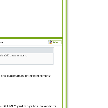
nn...
 bi türlü basaramadım...
 baslik acilmamasi gerektigini bilmeniz
ASAK KELİME** yardim diye bosuna kendinize