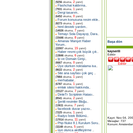
2
(
9256
okuma,
yanıt)
Flashchat kaldırma
..
1
(
7931
okuma,
yanıt)
Dergi tasarım
..
0
(
6452
okuma,
yanıt)
Forum konusuna resim ekle
..
1
(
8273
okuma,
yanıt)
html destek-yardım
..
7
(
14026
okuma,
yanıt)
Temayı Sola Dayayıp, Dara
..
8
(
15446
okuma,
yanıt)
Amanav Manşet Haber
Başa dön
Yorum
..
15
(
22007
okuma,
yanıt)
kayserili
Haber resmi çok büyük çık
..
Editör
6
(
13846
okuma,
yanıt)
Ip ve Domain Girişi
..
0
(
6667
okuma,
yanıt)
Üye olurken noktalama isa
..
2
(
8622
okuma,
yanıt)
Site ana sayfası çok geç
..
1
(
7884
okuma,
yanıt)
merhabalar
..
1
(
6787
okuma,
yanıt)
emlak sitesi hakkında
..
7
(
15127
okuma,
yanıt)
DinleTr Scriptinin Hatası
..
2
(
8541
okuma,
yanıt)
Şeritli resimler Bloğu
..
7
(
13611
okuma,
yanıt)
facebook duvar yazısı
..
1
(
7225
okuma,
yanıt)
Radyo İstek Bölümü
..
Kayıt: Nov 04, 20
11
(
17014
okuma,
yanıt)
Mesajlar: 737
Php-Nuke 8.1 Kurulum Soru
..
Konum: Amsterdam
5
(
11148
okuma,
yanıt)
üye olunca aktifleştirme
..