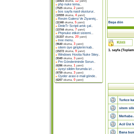
12
(
16923
okuma,
yanıt)
php nuke tema
..
2
(
7525
okuma,
yanıt)
bos sayfa nasil olusturur
..
4
(
10559
okuma,
yanıt)
Resim Galersi Ve Ziyaretç
..
Başa dön
5
(
11348
okuma,
yanıt)
DinleTr Scripti artık çal
..
7
(
13744
okuma,
yanıt)
Phpnuke etiket sistemi.
..
20
(
31337
okuma,
yanıt)
tree menu
..
3
(
9640
okuma,
yanıt)
sitem üye girişlerini kab
..
1
. sayfa (Topla
9
(
15272
okuma,
yanıt)
Windows Hostta Nuke Sitey
..
3
(
9349
okuma,
yanıt)
Pm Gönderiminde Sorun
..
1
(
6286
okuma,
yanıt)
üyeyi sildim forumda izi
..
3
(
9759
okuma,
yanıt)
Üyeler arasi e-mail gönde
..
0
(
6207
okuma,
yanıt)
Turkce ka
sitem sil
Merhaba A
Acil Üst
Bana bunu