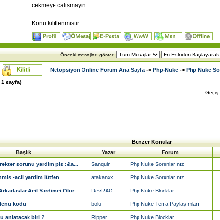
cekmeye calismayin.
Konu kilitlenmistir....
Önceki mesajları göster:
Netopsiyon Online Forum Ana Sayfa
->
Php-Nuke
->
Php Nuke Sor
m
1
sayfa)
Geçiş
Benzer Konular
Başlık
Yazar
Forum
rekter sorunu yardim pls :&a...
Sanquin
Php Nuke Sorunlarınız
inmis -acil yardim lütfen
atakanxx
Php Nuke Sorunlarınız
rkadaslar Acil Yardimci Olur...
DevRAO
Php Nuke Blocklar
 Menü kodu
bolu
Php Nuke Tema Paylaşımları
 anlatacak biri ?
Ripper
Php Nuke Blocklar