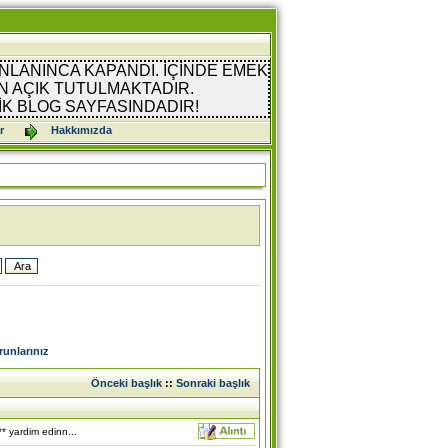
NLANINCA KAPANDI. İÇİNDE EMEK
 AÇIK TUTULMAKTADIR.
İK BLOG SAYFASINDADIR!
r
Hakkımızda
unlarınız
Önceki başlık
::
Sonraki başlık
yardim edinn...