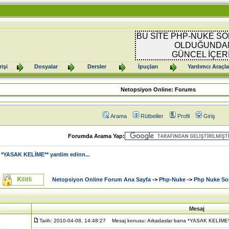
BU SİTE PHP-NUKE SO
OLDUĞUNDAN
GÜNCEL İÇER
işi
Dosyalar
Dersler
İpuçları
Yardımcı Araçla
Netopsiyon Online: Forums
Arama
Rütbeliler
Profil
Giriş
Forumda Arama Yap:
 *YASAK KELİME** yardim edinn...
Netopsiyon Online Forum Ana Sayfa
->
Php-Nuke
->
Php Nuke Sor
Mesaj
Tarih: 2010-04-08, 14:48:27
Mesaj konusu: Arkadaslar bana *YASAK KELİME** 