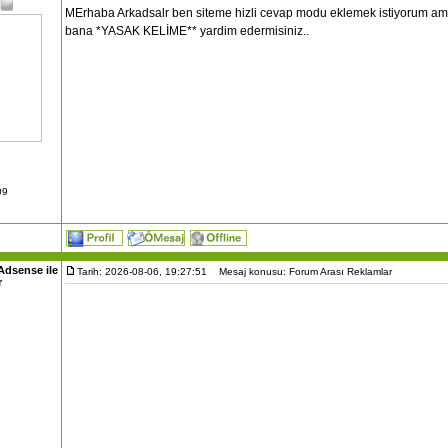
MErhaba Arkadsalr ben siteme hizli cevap modu eklemek istiyorum ama
bana *YASAK KELİME** yardim edermisiniz..
09
Adsense ile
Tarih: 2026-08-06, 19:27:51
Mesaj konusu: Forum Arası Reklamlar
r