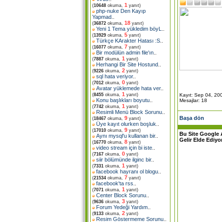
1
(
10648
okuma,
yanıt)
php-nuke Den Kayıp
Yapmad
..
18
(
36872
okuma,
yanıt)
Yeni 1 Tema yükledim böyL
..
5
(
13929
okuma,
yanıt)
Türkçe KArakter Hatası :S
..
7
(
16077
okuma,
yanıt)
Bir modülün admin file'ın
..
1
(
7887
okuma,
yanıt)
Herhangi Bir Site Hostund
..
2
(
9226
okuma,
yanıt)
sql hata veriyor
..
0
(
7012
okuma,
yanıt)
Avatar yüklemede hata ver
..
1
Kayıt: Sep 04, 20
(
8455
okuma,
yanıt)
Konu başlıkları boyutu
..
Mesajlar: 18
1
(
7742
okuma,
yanıt)
Resimli Menü Block Sorunu
..
Başa dön
9
(
18467
okuma,
yanıt)
Üye kayıt olurken boşluk
..
9
(
17010
okuma,
yanıt)
Bu Site Google 
Aynı mysql'u kullanan bir
..
Gelir Elde Ediyo
8
(
16770
okuma,
yanıt)
video stream için bi iste
..
0
(
7167
okuma,
yanıt)
siir bölümünde ilginc bir
..
1
(
7331
okuma,
yanıt)
facebook hayranı ol blogu
..
7
(
21534
okuma,
yanıt)
facebook'ta rss
..
1
(
7071
okuma,
yanıt)
Center Block Sorunu
..
3
(
9636
okuma,
yanıt)
Forum Yedeği Yardım
..
2
(
9133
okuma,
yanıt)
Resim Göstermeme Sorunu
..