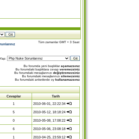
Tüm zamanlar GMT + 3 Saat
unlarınız
 Yap:
Bu forumda yeni başlıklar
açamazsınız
Bu forumdaki başlıklara cevap
veremezsiniz
Bu forumdaki mesajlarınızı
değiştiremezsiniz
Bu forumdaki mesajlarınızı
silemezsiniz
Bu forumdaki anketlerde oy
kullanamazsınız
Cevaplar
Tarih
1
2010-06-01, 22:22:34
5
2010-05-12, 18:18:24
0
2010-05-08, 17:08:22
6
2010-05-06, 23:08:18
1
2010-04-25, 23:59:12