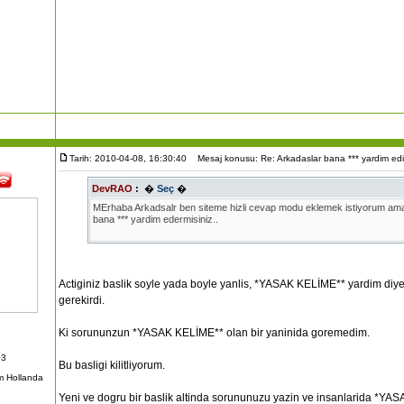
Tarih: 2010-04-08, 16:30:40
Mesaj konusu: Re: Arkadaslar bana *** yardim edi
DevRAO
:
�
Seç
�
MErhaba Arkadsalr ben siteme hizli cevap modu eklemek istiyorum ama
bana *** yardim edermisiniz..
Actiginiz baslik soyle yada boyle yanlis, *YASAK KELİME** yardim diye
gerekirdi.
Ki sorununzun *YASAK KELİME** olan bir yaninida goremedim.
03
Bu basligi kilitliyorum.
 Hollanda
Yeni ve dogru bir baslik altinda sorununuzu yazin ve insanlarida *Y