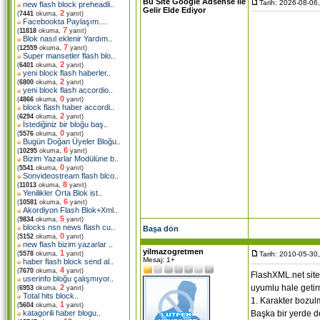
Bu Site Google Adsense ile
Tarih: 2026-08-06
new flash block preheadli
..
Gelir Elde Ediyor
2
(
7441
okuma,
yanıt)
Facebookta Paylaşım..
..
7
(
11818
okuma,
yanıt)
Blok nasıl eklenir Yardım
..
7
(
12559
okuma,
yanıt)
Super mansetler flash blo
..
2
(
6401
okuma,
yanıt)
yeni block flash haberler
..
2
(
6800
okuma,
yanıt)
yeni block flash accordio
..
0
(
4866
okuma,
yanıt)
block flash haber accordi
..
2
(
6294
okuma,
yanıt)
İstediğiniz bir bloğu baş
..
0
(
5576
okuma,
yanıt)
Bugün Doğan Üyeler Bloğu
..
6
(
10295
okuma,
yanıt)
Bizim Yazarlar Modülüne b
..
0
(
5541
okuma,
yanıt)
Sonvideostream flash blco
..
8
(
11013
okuma,
yanıt)
Yenilikler Orta Blok ist
..
6
(
10581
okuma,
yanıt)
Akordiyon Flash Blok+Xml
..
5
(
9834
okuma,
yanıt)
blocks nsn news flash cu
..
Başa dön
0
(
5152
okuma,
yanıt)
new flash bizim yazarlar
..
yilmazogretmen
1
Tarih: 2010-05-30
(
5578
okuma,
yanıt)
Mesaj: 1+
haber flash block send al
..
4
(
7670
okuma,
yanıt)
FlashXML.net site
userinfo bloğu çalışmıyor
..
uyumlu hale getir
2
(
6953
okuma,
yanıt)
Total hits block
..
1. Karakter bozul
1
(
5604
okuma,
yanıt)
Başka bir yerde d
katagorili haber blogu
..