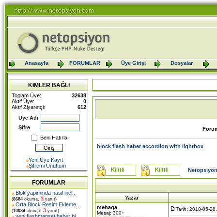
Anasayfa
FORUMLAR
Üye Girişi
Dosyalar
KİMLER BAĞLI
Toplam Üye:
32638
Aktif Üye:
0
Aktif Ziyaretçi:
612
Üye Adı
Şifre
Foru
Beni Hatırla
block flash haber accordion with lightbox
Yeni Üye Kayıt
Şifremi Unuttum
Netopsiyon
FORUMLAR
Blok yapiminda nasil incl
..
Yazar
3
(
8684
okuma,
yanıt)
Orta Block Resim Ekleme
..
mehaga
Tarih: 2010-05-28
3
(
10084
okuma,
yanıt)
Mesaj: 300+
yeni flashmanset haber bl
..