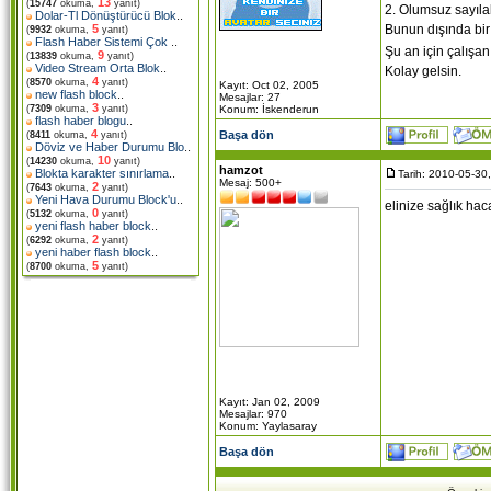
13
(
15747
okuma,
yanıt)
2. Olumsuz sayılabi
Dolar-Tl Dönüştürücü Blok
..
Bunun dışında bir
5
(
9932
okuma,
yanıt)
Flash Haber Sistemi Çok
..
Şu an için çalışan
9
(
13839
okuma,
yanıt)
Video Stream Orta Blok
..
Kolay gelsin.
4
(
8570
okuma,
yanıt)
Kayıt: Oct 02, 2005
new flash block
..
Mesajlar: 27
3
Konum: İskenderun
(
7309
okuma,
yanıt)
flash haber blogu
..
4
Başa dön
(
8411
okuma,
yanıt)
Döviz ve Haber Durumu Blo
..
10
(
14230
okuma,
yanıt)
hamzot
Blokta karakter sınırlama
..
Tarih: 2010-05-30
Mesaj: 500+
2
(
7643
okuma,
yanıt)
Yeni Hava Durumu Block'u
..
elinize sağlık hac
0
(
5132
okuma,
yanıt)
yeni flash haber block
..
2
(
6292
okuma,
yanıt)
yeni haber flash block
..
5
(
8700
okuma,
yanıt)
Kayıt: Jan 02, 2009
Mesajlar: 970
Konum: Yaylasaray
Başa dön