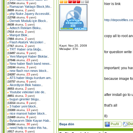
9
hier is link
(
17454
okuma,
yanıt)
Ramazan Yaklaştı Block,Mo
..
2
(
8899
okuma,
yanıt)
php Nuke Jquery Accessibl
..
6
(
12768
okuma,
yanıt)
http://depositfiles.
Dernek Modulü için Block
..
1
(
6638
okuma,
yanıt)
Adtech Reklam Bloku
..
2
(
7614
okuma,
yanıt)
Manşet Blok
..
copy all to root a
2
(
7884
okuma,
yanıt)
Flash Atatürk Vecizeleri
..
Kayıt: Nov 20, 2009
2
(
7767
okuma,
yanıt)
Mesajlar: 374
TRT Haber orta bloğu
..
for question write 
9
(
13497
okuma,
yanıt)
Yeni Manşet Haber Bloklar
..
23
(
27046
okuma,
yanıt)
New haber flash band news
..
3
important: you ha
(
10244
okuma,
yanıt)
new flash nsn news block
..
23
(
24287
okuma,
yanıt)
ATS haber blogu kurdum am
..
because image for 
6
(
10757
okuma,
yanıt)
Akordiyon Blok hatası
..
2
(
8053
okuma,
yanıt)
Youtube videolari site de
..
after install go 
3
(
8851
okuma,
yanıt)
bugun girenler blogu
..
8
(
13314
okuma,
yanıt)
that's all
3 haber yeni block
..
13
(
15300
okuma,
yanıt)
nice manset haber block
..
8)
8
(
12469
okuma,
yanıt)
Bytasarım Slide Kayan Hab
..
Başa dön
30
(
33484
okuma,
yanıt)
need help to make this ha
..
0
(
4917
okuma,
yanıt)