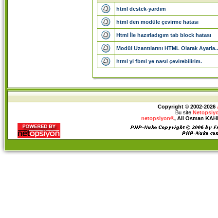
html destek-yardım
html den modüle çevirme hatası
Html İle hazırladıgım tab block hatası
Modül Uzantılarını HTML Olarak Ayarla..
html yi fbml ye nasıl çevirebilirim.
Copyright © 2002-2026
Bu site
Netopsiy
netopsiyon®
, Ali Osman KAHRA