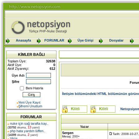
Anasayfa
FORUMLAR
Üye Girişi
Dosyalar
KİMLER BAĞLI
Toplam Üye:
32638
Aktif Üye:
0
Aktif Ziyaretçi:
612
Üye Adı
Şifre
Foru
Beni Hatırla
İletişim bölümündeki HTML bölümünün görün
Yeni Üye Kayıt
Şifremi Unuttum
Netopsiyon
FORUMLAR
nuke için sağ tarafta kay
..
Yazar
13
(
33792
okuma,
yanıt)
php hata yardım lüffen
..
Sergen
Tarih: 2008-10-27
2
(
14399
okuma,
yanıt)
Mesaj: 200+
Virüs
..