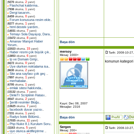
2
(
9270
okuma,
yanıt)
Flashchat kaldırma
..
1
(
7938
okuma,
yanıt)
Dergi tasarım
..
0
(
6459
okuma,
yanıt)
Forum konusuna resim ekle
..
1
(
8277
okuma,
yanıt)
html destek-yardım
..
7
(
14031
okuma,
yanıt)
Temayı Sola Dayayıp, Dara
..
8
(
15472
okuma,
yanıt)
Amanav Manşet Haber
Başa dön
Yorum
..
15
(
22023
okuma,
yanıt)
mersoy
Haber resmi çok büyük çık
..
Tarih: 2008-10-27
Mesaj: 1000+
6
(
13853
okuma,
yanıt)
Ip ve Domain Girişi
..
konunun kategori 
0
(
6672
okuma,
yanıt)
Üye olurken noktalama isa
..
2
(
8630
okuma,
yanıt)
Site ana sayfası çok geç
..
1
(
7897
okuma,
yanıt)
merhabalar
..
1
(
6795
okuma,
yanıt)
emlak sitesi hakkında
..
7
(
15132
okuma,
yanıt)
DinleTr Scriptinin Hatası
..
2
(
8547
okuma,
yanıt)
Şeritli resimler Bloğu
..
Kayıt: Dec 08, 2007
7
(
13625
okuma,
yanıt)
Mesajlar: 2316
facebook duvar yazısı
..
1
(
7231
okuma,
yanıt)
Radyo İstek Bölümü
..
Başa dön
11
(
17035
okuma,
yanıt)
Php-Nuke 8.1 Kurulum Soru
..
Sergen
5
Tarih: 2008-10-27
(
11163
okuma,
yanıt)
Mesaj: 200+
üye olunca aktifleştirme
..