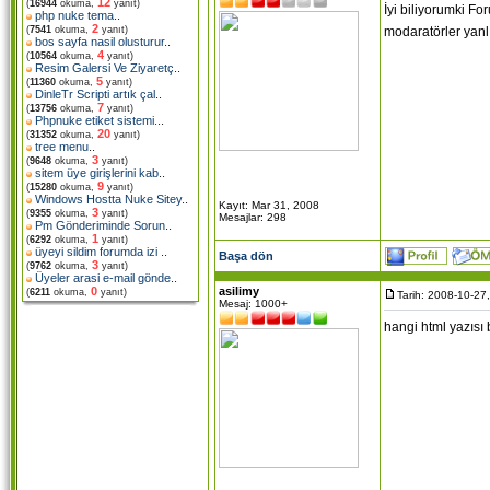
12
(
16944
okuma,
yanıt)
İyi biliyorumki F
php nuke tema
..
2
modaratörler yanlış
(
7541
okuma,
yanıt)
bos sayfa nasil olusturur
..
4
(
10564
okuma,
yanıt)
Resim Galersi Ve Ziyaretç
..
5
(
11360
okuma,
yanıt)
DinleTr Scripti artık çal
..
7
(
13756
okuma,
yanıt)
Phpnuke etiket sistemi.
..
20
(
31352
okuma,
yanıt)
tree menu
..
3
(
9648
okuma,
yanıt)
sitem üye girişlerini kab
..
9
(
15280
okuma,
yanıt)
Windows Hostta Nuke Sitey
..
Kayıt: Mar 31, 2008
3
(
9355
okuma,
yanıt)
Mesajlar: 298
Pm Gönderiminde Sorun
..
1
(
6292
okuma,
yanıt)
üyeyi sildim forumda izi
..
Başa dön
3
(
9762
okuma,
yanıt)
Üyeler arasi e-mail gönde
..
asilimy
0
(
6211
okuma,
yanıt)
Tarih: 2008-10-27
Mesaj: 1000+
hangi html yazısı