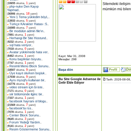
1
Sitemdeki iletiş
(
10655
okuma,
yanıt)
php-nuke Den Kayıp
mümkün mü bilen
Yapmad
..
18
(
36906
okuma,
yanıt)
Yeni 1 Tema yükledim böyL
..
5
(
13933
okuma,
yanıt)
Türkçe KArakter Hatası :S
..
7
(
16085
okuma,
yanıt)
Bir modülün admin file'ın
..
1
(
7891
okuma,
yanıt)
Herhangi Bir Site Hostund
..
2
(
9232
okuma,
yanıt)
sql hata veriyor
..
0
(
7018
okuma,
yanıt)
Avatar yüklemede hata ver
..
1
Kayıt: Mar 31, 2008
(
8462
okuma,
yanıt)
Konu başlıkları boyutu
..
Mesajlar: 298
1
(
7747
okuma,
yanıt)
Resimli Menü Block Sorunu
..
Başa dön
9
(
18507
okuma,
yanıt)
Üye kayıt olurken boşluk
..
9
(
17030
okuma,
yanıt)
Bu Site Google Adsense ile
Tarih: 2026-08-08
Aynı mysql'u kullanan bir
..
Gelir Elde Ediyor
8
(
16776
okuma,
yanıt)
video stream için bi iste
..
0
(
7171
okuma,
yanıt)
siir bölümünde ilginc bir
..
1
(
7337
okuma,
yanıt)
facebook hayranı ol blogu
..
7
(
21569
okuma,
yanıt)
facebook'ta rss
..
1
(
7078
okuma,
yanıt)
Center Block Sorunu
..
3
(
9645
okuma,
yanıt)
Forum Yedeği Yardım
..
2
(
9141
okuma,
yanıt)
Resim Göstermeme Sorunu
..