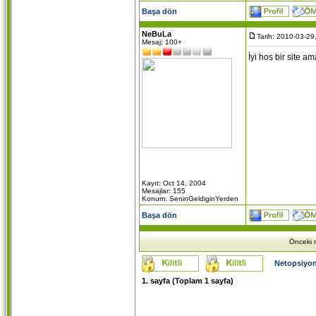
Başa dön
NeBuLa
Tarih: 2010-03-29
Mesaj: 100+
İyi hos bir site a
Kayıt: Oct 14, 2004
Mesajlar: 155
Konum: SeninGeldiginYerden
Başa dön
Önceki m
Netopsiyon
1
. sayfa (Toplam
1
sayfa)