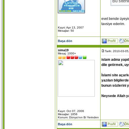
Bu siten
Site
www
evet bende üyeyim
sitede ph
tavsiye ederim.
Kayıt: Apr 13, 2007
Mesajlar: 50
Başa dön
sima19
Tarih: 2010-03-05
Mesaj: 1000+
islam adına yapıl
dile getirmek, uy
İslami site açar
yazılan bilgilerd
bunun sözlerini y
Neysede Allah ya
Kayıt: Oct 07, 2006
Mesajlar: 1856
Konum: Dünya'nın Bi Yerinden
Başa dön