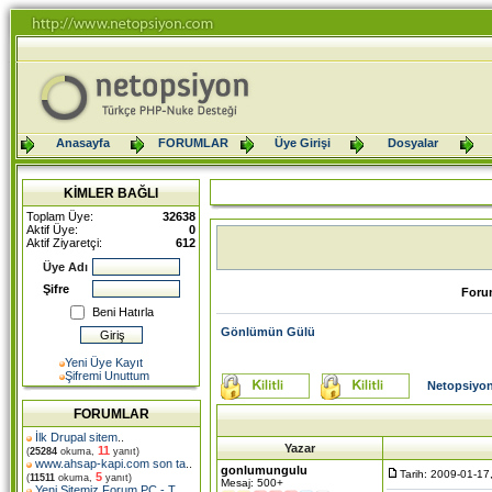
Anasayfa
FORUMLAR
Üye Girişi
Dosyalar
KİMLER BAĞLI
Toplam Üye:
32638
Aktif Üye:
0
Aktif Ziyaretçi:
612
Üye Adı
Şifre
Foru
Beni Hatırla
Gönlümün Gülü
Yeni Üye Kayıt
Şifremi Unuttum
Netopsiyon
FORUMLAR
İlk Drupal sitem
..
Yazar
11
(
25284
okuma,
yanıt)
www.ahsap-kapi.com son ta
..
gonlumungulu
Tarih: 2009-01-17
5
(
11511
okuma,
yanıt)
Mesaj: 500+
Yeni Sitemiz Forum PC - T
..