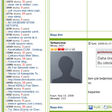
11
(
15272
okuma,
yanıt)
www. net is rehberi .com
..
0
(
5599
okuma,
yanıt)
çok ucuza wep sitesi yapt
..
24
(
27711
okuma,
yanıt)
wep sitesii
..
0
(
5243
okuma,
yanıt)
BU DA BENIM SITEM
NETOPSİ
..
1
(
6700
okuma,
yanıt)
wep sitesi yapanlar yardı
..
1
Başa dön
(
5738
okuma,
yanıt)
resimlere oy verme ile il
..
1
(
6348
okuma,
yanıt)
Serkancinar
Grafik tasarım sitesi
..
Tarih: 2009-01-17
Mesaj: 200+
3
(
10119
okuma,
yanıt)
KaraKatliam.COM - Undergr
..
gonlumun
11
(
15960
okuma,
yanıt)
Çatkara Köyü Web Sitesi
..
Daha önc
18
(
18738
okuma,
yanıt)
Güncel bir blog
..
Bu siten
11
(
14982
okuma,
yanıt)
Bir Fan Sitesinde neler o
..
2
(
7053
okuma,
yanıt)
Site
www
Sitenizi 14 Kategoride Te
..
1
(
6406
okuma,
yanıt)
ben çok beğeniyor
http://www.devrekanim.com
..
sitede ph
16
vs.
(
20552
okuma,
yanıt)
Murat KEKİLLİ Fan Sitesi
..
9
(
13941
okuma,
yanıt)
http://www.ceyhanliyiz.co
..
başarılar
4
(
9352
okuma,
yanıt)
Kayıt: Sep 13, 2008
Gönlümün Gülü
..
Mesajlar: 213
9
(
13050
okuma,
yanıt)
www.tr-gamers.com [ onara
..
25
(
27630
okuma,
yanıt)
Başa dön
Tur Sitesi [Görüş ve Öner
..