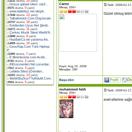
10
(
13231
okuma,
yanıt)
Carrot
Dosya upload sitesi .mp3
..
Tarih: 2009-01-17
Mesaj: 200+
0
(
5575
okuma,
yanıt)
www.tablettuz.net eleştir
..
Güzel olmuş tebri
12
(
17648
okuma,
yanıt)
TalhaKeskin.Com Düşüncele
..
18
(
20757
okuma,
yanıt)
Eskilerden Uyus.Net Şimdi
..
11
(
16271
okuma,
yanıt)
Çerkes Muzik Sitesi WwW.N
..
8
(
13898
okuma,
yanıt)
HasBahCa nin yardıma ihti
..
10
(
14909
okuma,
yanıt)
GencRap.Com Türk Hiphop
P
..
7
(
11899
okuma,
yanıt)
E-filmizlesene.com Acıldı
..
2
(
8782
okuma,
yanıt)
89Gocmenleri.Net yorumlar
..
Kayıt: Aug 10, 2008
3
(
7812
okuma,
yanıt)
Mesajlar: 290
Leblebi Sitesi [Önerileri
..
13
(
16301
okuma,
yanıt)
WwW.BoZkurTYuRduM.Com
..
Başa dön
5
(
9504
okuma,
yanıt)
muhammed-fatih
Tarih: 2009-01-17
Mesaj: 200+
evet ellerine sağl