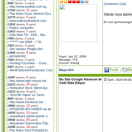
2
(
8387
okuma,
yanıt)
Gönlümün Gülü
http://www.aydinla.com aç
..
11
(
17516
okuma,
yanıt)
Php Nuke Oyun Sistemi Oyu
..
Sitede rüya tabirl
5
(
10779
okuma,
yanıt)
www.kafkasakademi.com
..
En son gonlumungulu t
6
(
12032
okuma,
yanıt)
Radyo vurgunfm
..
7
(
13815
okuma,
yanıt)
Ekle.Web.TR , Ekle , Site
..
2
(
7955
okuma,
yanıt)
********.net 6668 - ( TA
..
3
(
7803
okuma,
yanıt)
Site haritanı Pinglet.Net
..
8
(
12846
okuma,
yanıt)
görüşleriniz
..
Kayıt: Jan 22, 2006
2
Mesajlar: 778
(
7642
okuma,
yanıt)
Konum: Elazığ
Hosting Forumlari -- Gunc
..
1
(
6357
okuma,
yanıt)
Başa dön
WwW.SebnemFerahciyiz.Com
..
6
(
10287
okuma,
yanıt)
Bu Site Google Adsense ile
Tarih: 2026-08-08
http://www.high-sound.net
..
Gelir Elde Ediyor
20
(
22613
okuma,
yanıt)
Heleşükür Rock Sitemi Açt
..
9
(
14313
okuma,
yanıt)
Yerel Bir Haber ve Tanıtı
..
2
(
8097
okuma,
yanıt)
http://www.facebock.biz
..
12
(
18802
okuma,
yanıt)
KIRŞEHİR AHİ HABER wp ile
..
14
(
18235
okuma,
yanıt)
onaraNuke admin paneli -v
..
26
(
30582
okuma,
yanıt)
Adıyaman Üniversitesi Öğr
..
18
(
23298
okuma,
yanıt)
Php Nuke Okul Portalı[Gör
..