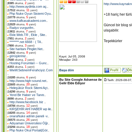
2
(
8385
okuma,
yanıt)
http://www.kaynakn
http://www.aydinla.com aç
..
11
(
17512
okuma,
yanıt)
Php Nuke Oyun Sistemi Oyu
..
+18 hariç her tür
5
(
10779
okuma,
yanıt)
www.kafkasakademi.com
..
6
Güncel bir blog s
(
12029
okuma,
yanıt)
Radyo vurgunfm
..
ulaşabilir.
7
(
13811
okuma,
yanıt)
Ekle.Web.TR , Ekle , Site
..
2
(
7951
okuma,
yanıt)
Teşekkürler
********.net 6668 - ( TA
..
3
(
7800
okuma,
yanıt)
Site haritanı Pinglet.Net
..
8
(
12842
okuma,
yanıt)
görüşleriniz
..
Kayıt: Jul 05, 2008
2
Mesajlar: 243
(
7640
okuma,
yanıt)
Hosting Forumlari -- Gunc
..
1
(
6353
okuma,
yanıt)
Başa dön
WwW.SebnemFerahciyiz.Com
..
6
(
10285
okuma,
yanıt)
Bu Site Google Adsense ile
Tarih: 2026-08-07
http://www.high-sound.net
..
Gelir Elde Ediyor
20
(
22605
okuma,
yanıt)
Heleşükür Rock Sitemi Açt
..
9
(
14290
okuma,
yanıt)
Yerel Bir Haber ve Tanıtı
..
2
(
8090
okuma,
yanıt)
http://www.facebock.biz
..
12
(
18784
okuma,
yanıt)
KIRŞEHİR AHİ HABER wp ile
..
14
(
18205
okuma,
yanıt)
onaraNuke admin paneli -v
..
26
(
30575
okuma,
yanıt)
Adıyaman Üniversitesi Öğr
..
18
(
23294
okuma,
yanıt)
Php Nuke Okul Portalı[Gör
..