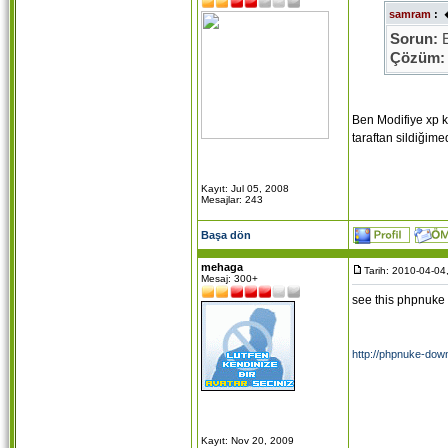
samram
:
Sorun:
E
Çözüm:
(modifik
Ama ada
Ben Modifiye xp k
acaba so
taraftan sildiğim
Murat ab
Kayıt: Jul 05, 2008
Mesajlar: 243
Başa dön
mehaga
Tarih: 2010-04-04
Mesaj: 300+
see this phpnuke
http://phpnuke-do
Kayıt: Nov 20, 2009