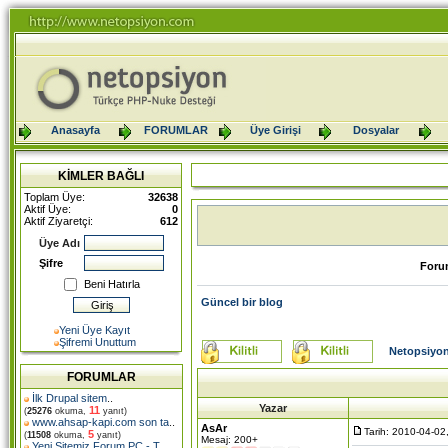
Anasayfa
FORUMLAR
Üye Girişi
Dosyalar
KİMLER BAĞLI
Toplam Üye:
32638
Aktif Üye:
0
Aktif Ziyaretçi:
612
Üye Adı
Şifre
Foru
Beni Hatırla
Güncel bir blog
Yeni Üye Kayıt
Şifremi Unuttum
Netopsiyon
FORUMLAR
İlk Drupal sitem
..
Yazar
11
(
25276
okuma,
yanıt)
www.ahsap-kapi.com son ta
..
AsAr
Tarih: 2010-04-02
5
(
11508
okuma,
yanıt)
Mesaj: 200+
Yeni Sitemiz Forum PC - T
..