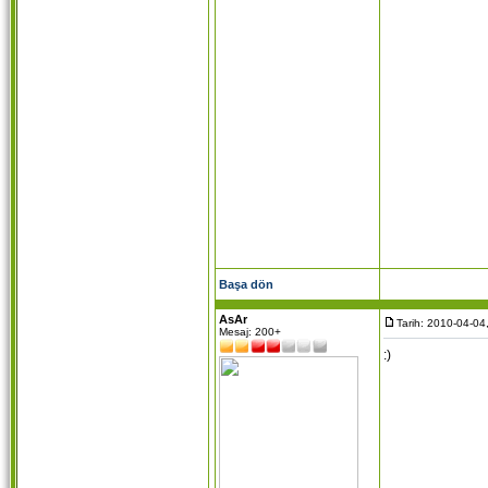
Başa dön
AsAr
Tarih: 2010-04-04
Mesaj: 200+
:)