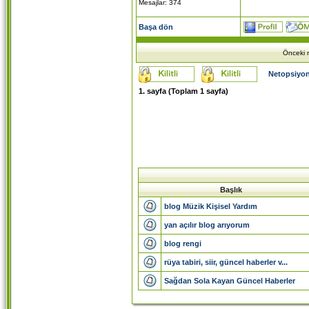
Mesajlar: 374
Başa dön
Önceki m
Netopsiyon
1
. sayfa (Toplam
1
sayfa)
Başlık
blog Müzik Kişisel Yardım
yan açılır blog arıyorum
blog rengi
rüya tabiri, siir, güncel haberler v...
Sağdan Sola Kayan Güncel Haberler