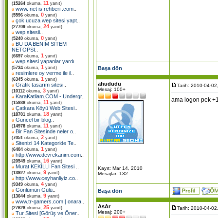
11
(
15264
okuma,
yanıt)
www. net is rehberi .com
..
0
(
5596
okuma,
yanıt)
çok ucuza wep sitesi yapt
..
24
(
27709
okuma,
yanıt)
wep sitesii
..
0
(
5240
okuma,
yanıt)
BU DA BENIM SITEM
NETOPSİ
..
1
(
6697
okuma,
yanıt)
wep sitesi yapanlar yardı
..
1
Başa dön
(
5734
okuma,
yanıt)
resimlere oy verme ile il
..
1
(
6345
okuma,
yanıt)
ahududu
Grafik tasarım sitesi
..
Tarih: 2010-04-02
Mesaj: 100+
3
(
10112
okuma,
yanıt)
KaraKatliam.COM - Undergr
..
ama logon pek +18
11
(
15938
okuma,
yanıt)
Çatkara Köyü Web Sitesi
..
18
(
18701
okuma,
yanıt)
Güncel bir blog
..
11
(
14978
okuma,
yanıt)
Bir Fan Sitesinde neler o
..
2
(
7051
okuma,
yanıt)
Sitenizi 14 Kategoride Te
..
1
(
6404
okuma,
yanıt)
http://www.devrekanim.com
..
16
(
20549
okuma,
yanıt)
Murat KEKİLLİ Fan Sitesi
..
Kayıt: Mar 14, 2010
9
(
13927
okuma,
yanıt)
Mesajlar: 132
http://www.ceyhanliyiz.co
..
4
(
9349
okuma,
yanıt)
Gönlümün Gülü
..
Başa dön
9
(
13044
okuma,
yanıt)
www.tr-gamers.com [ onara
..
AsAr
25
Tarih: 2010-04-02
(
27628
okuma,
yanıt)
Mesaj: 200+
Tur Sitesi [Görüş ve Öner
..