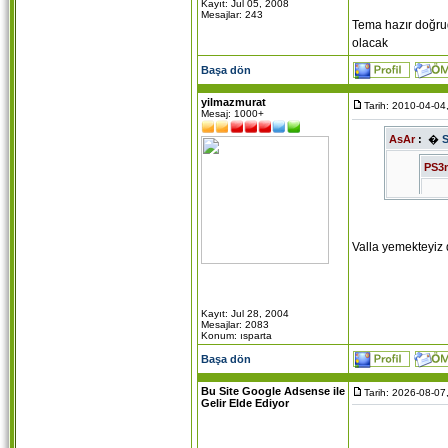
Kayıt: Jul 05, 2008
Mesajlar: 243
Tema hazır doğrud
olacak
Başa dön
yilmazmurat
Tarih: 2010-04-04
Mesaj: 1000+
AsAr
:
�
PS3
sist
Valla yemekteyiz 
Allah a
Kayıt: Jul 28, 2004
Mesajlar: 2083
Wordpre
Konum: ısparta
yazdırm
Başa dön
Bu Site Google Adsense ile
Tarih: 2026-08-07
Tema ha
Gelir Elde Ediyor
kullana