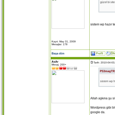
güzel bi si
sistem wp hazır 
Kayıt: May 31, 2009
Mesajlar: 178
Başa dön
AsAr
Tarih: 2010-04-03
Mesaj: 200+
PS3magTR
sistem wp 
Allah aşkına şu si
Wordpress gibi b
google da.