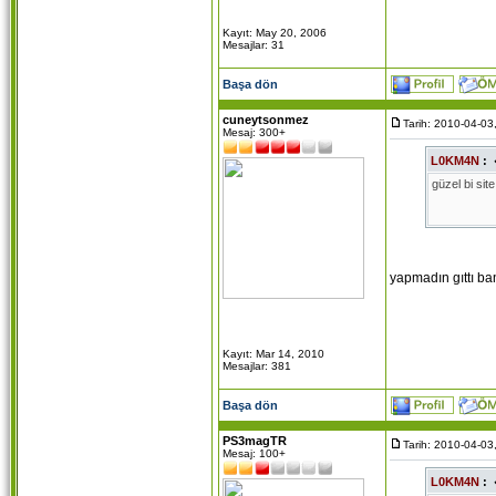
Kayıt: May 20, 2006
Mesajlar: 31
Başa dön
cuneytsonmez
Tarih: 2010-04-03
Mesaj: 300+
L0KM4N
:
güzel bi si
yapmadın gıttı ba
Kayıt: Mar 14, 2010
Mesajlar: 381
Başa dön
PS3magTR
Tarih: 2010-04-03
Mesaj: 100+
L0KM4N
: