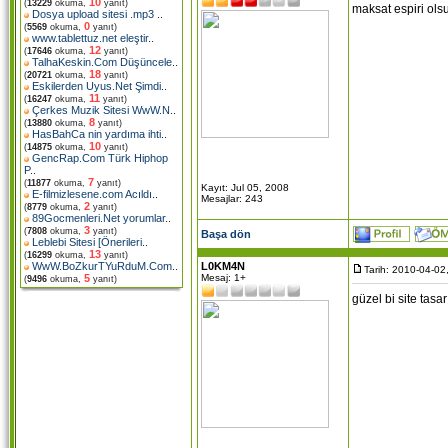
10
(
13229
okuma,
yanıt)
maksat espiri olsu
Dosya upload sitesi .mp3
..
0
(
5569
okuma,
yanıt)
www.tablettuz.net eleştir
..
12
(
17646
okuma,
yanıt)
TalhaKeskin.Com Düşüncele
..
18
(
20721
okuma,
yanıt)
Eskilerden Uyus.Net Şimdi
..
11
(
16247
okuma,
yanıt)
Çerkes Muzik Sitesi WwW.N
..
8
(
13880
okuma,
yanıt)
HasBahCa nin yardıma ihti
..
10
(
14875
okuma,
yanıt)
GencRap.Com Türk Hiphop
P
..
7
(
11877
okuma,
yanıt)
Kayıt: Jul 05, 2008
E-filmizlesene.com Acıldı
..
Mesajlar: 243
2
(
8779
okuma,
yanıt)
89Gocmenleri.Net yorumlar
..
3
(
7808
okuma,
yanıt)
Başa dön
Leblebi Sitesi [Önerileri
..
13
(
16299
okuma,
yanıt)
L0KM4N
WwW.BoZkurTYuRduM.Com
..
Tarih: 2010-04-02
Mesaj: 1+
5
(
9496
okuma,
yanıt)
güzel bi site tas