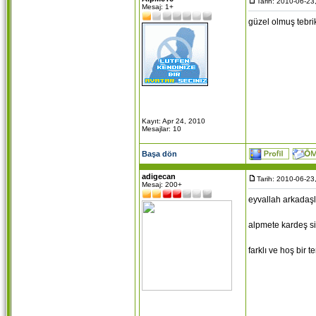
Tarih: 2010-06-23
Mesaj: 1+
güzel olmuş tebri
Kayıt: Apr 24, 2010
Mesajlar: 10
Başa dön
adigecan
Tarih: 2010-06-23
Mesaj: 200+
eyvallah arkadaşl
alpmete kardeş si
farklı ve hoş bir 