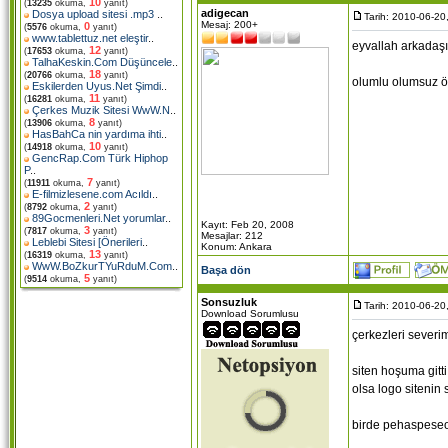
10
(
13235
okuma,
yanıt)
adigecan
Dosya upload sitesi .mp3
..
Tarih: 2010-06-20
Mesaj: 200+
0
(
5576
okuma,
yanıt)
www.tablettuz.net eleştir
..
eyvallah arkadaş
12
(
17653
okuma,
yanıt)
TalhaKeskin.Com Düşüncele
..
18
(
20766
okuma,
yanıt)
olumlu olumsuz ön
Eskilerden Uyus.Net Şimdi
..
11
(
16281
okuma,
yanıt)
Çerkes Muzik Sitesi WwW.N
..
8
(
13906
okuma,
yanıt)
HasBahCa nin yardıma ihti
..
10
(
14918
okuma,
yanıt)
GencRap.Com Türk Hiphop
P
..
7
(
11911
okuma,
yanıt)
E-filmizlesene.com Acıldı
..
2
(
8792
okuma,
yanıt)
89Gocmenleri.Net yorumlar
..
Kayıt: Feb 20, 2008
3
(
7817
okuma,
yanıt)
Mesajlar: 212
Leblebi Sitesi [Önerileri
..
Konum: Ankara
13
(
16319
okuma,
yanıt)
WwW.BoZkurTYuRduM.Com
..
Başa dön
5
(
9514
okuma,
yanıt)
Sonsuzluk
Tarih: 2010-06-20
Download Sorumlusu
çerkezleri severim
siten hoşuma gitt
olsa logo sitenin
birde pehaspeseo 