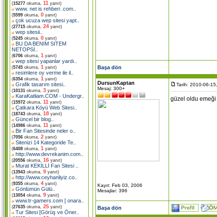
11
(
15277
okuma,
yanıt)
www. net is rehberi .com
..
0
(
5599
okuma,
yanıt)
çok ucuza wep sitesi yapt
..
24
(
27715
okuma,
yanıt)
wep sitesii
..
0
(
5245
okuma,
yanıt)
BU DA BENIM SITEM
NETOPSİ
..
1
(
6706
okuma,
yanıt)
wep sitesi yapanlar yardı
..
1
Başa dön
(
5745
okuma,
yanıt)
resimlere oy verme ile il
..
1
(
6354
okuma,
yanıt)
DursunKaptan
Grafik tasarım sitesi
..
Tarih: 2010-06-15
Mesaj: 300+
3
(
10131
okuma,
yanıt)
KaraKatliam.COM - Undergr
..
güzel oldu emeği 
11
(
15972
okuma,
yanıt)
Çatkara Köyü Web Sitesi
..
18
(
18743
okuma,
yanıt)
Güncel bir blog
..
11
(
14986
okuma,
yanıt)
Bir Fan Sitesinde neler o
..
2
(
7056
okuma,
yanıt)
Sitenizi 14 Kategoride Te
..
1
(
6408
okuma,
yanıt)
http://www.devrekanim.com
..
16
(
20556
okuma,
yanıt)
Murat KEKİLLİ Fan Sitesi
..
9
(
13943
okuma,
yanıt)
http://www.ceyhanliyiz.co
..
4
(
9355
okuma,
yanıt)
Kayıt: Feb 03, 2006
Gönlümün Gülü
..
Mesajlar: 396
9
(
13054
okuma,
yanıt)
www.tr-gamers.com [ onara
..
25
(
27635
okuma,
yanıt)
Başa dön
Tur Sitesi [Görüş ve Öner
..