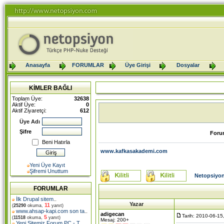
Anasayfa
FORUMLAR
Üye Girişi
Dosyalar
KİMLER BAĞLI
Toplam Üye:
32638
Aktif Üye:
0
Aktif Ziyaretçi:
612
Üye Adı
Şifre
Foru
Beni Hatırla
www.kafkasakademi.com
Yeni Üye Kayıt
Şifremi Unuttum
Netopsiyon
FORUMLAR
İlk Drupal sitem
..
Yazar
11
(
25290
okuma,
yanıt)
www.ahsap-kapi.com son ta
..
adigecan
Tarih: 2010-06-15
5
(
11518
okuma,
yanıt)
Mesaj: 200+
Yeni Sitemiz Forum PC - T
..