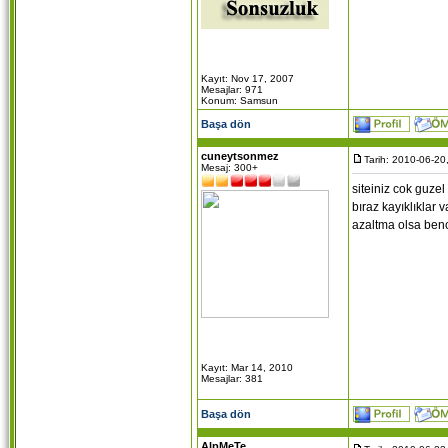
Kayıt: Nov 17, 2007
Mesajlar: 971
Konum: Samsun
Başa dön
cuneytsonmez
Tarih: 2010-06-20
Mesaj: 300+
siteiniz cok guzel
bıraz kayıklıklar v
azaltma olsa benc
Kayıt: Mar 14, 2010
Mesajlar: 381
Başa dön
AlpMeTe