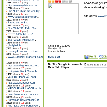
2
arkadaşlar gelişm
(
8389
okuma,
yanıt)
http://www.aydinla.com aç
..
devam etmek güze
11
(
17520
okuma,
yanıt)
Php Nuke Oyun Sistemi Oyu
..
5
(
10780
okuma,
yanıt)
site adresi
www.ka
www.kafkasakademi.com
..
6
(
12033
okuma,
yanıt)
Radyo vurgunfm
..
7
(
13831
okuma,
yanıt)
Ekle.Web.TR , Ekle , Site
..
2
(
7958
okuma,
yanıt)
********.net 6668 - ( TA
..
3
(
7811
okuma,
yanıt)
Site haritanı Pinglet.Net
..
8
(
12848
okuma,
yanıt)
görüşleriniz
..
Kayıt: Feb 20, 2008
2
Mesajlar: 212
(
7643
okuma,
yanıt)
Konum: Ankara
Hosting Forumlari -- Gunc
..
1
(
6357
okuma,
yanıt)
Başa dön
WwW.SebnemFerahciyiz.Com
..
6
(
10288
okuma,
yanıt)
Bu Site Google Adsense ile
Tarih: 2026-08-09
http://www.high-sound.net
..
Gelir Elde Ediyor
20
(
22623
okuma,
yanıt)
Heleşükür Rock Sitemi Açt
..
9
(
14321
okuma,
yanıt)
Yerel Bir Haber ve Tanıtı
..
2
(
8102
okuma,
yanıt)
http://www.facebock.biz
..
12
(
18806
okuma,
yanıt)
KIRŞEHİR AHİ HABER wp ile
..
14
(
18242
okuma,
yanıt)
onaraNuke admin paneli -v
..
26
(
30595
okuma,
yanıt)
Adıyaman Üniversitesi Öğr
..
18
(
23298
okuma,
yanıt)
Php Nuke Okul Portalı[Gör
..