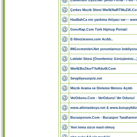
Çerkes Muzik Sitesi WwW.NaRTMuZiK.C
HasBahCa nin yardıma ihtiyacı var--- www.
GencRap.Com Türk Hiphop Portalı!
E-filmizlesene.com Acıldı..
89Gocmenleri.Net yorumlarınızı bekliyoruz
Leblebi Sitesi [Önerileriniz Görüşleriniz...
WwW.BoZkurTYuRduM.Com
Sevgiliyesurpriz.net
Müzik Arama ve Dinleme Motoru Açıldı
VerOdunu.Com - VerOdunu! Ver Odunu!
www.altintaskoyu.net & www.kutupyildizi
Bucasporum.Com - Bucaspor Taraftarının 
Yeni tema sizce nasıl olmuş
php nuke 8.0 siir modülü