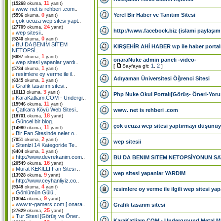
11
(
15268
okuma,
yanıt)
www. net is rehberi .com
..
Yerel Bir Haber ve Tanıtım Sitesi
0
(
5596
okuma,
yanıt)
çok ucuza wep sitesi yapt
..
24
(
27709
okuma,
yanıt)
http://www.facebock.biz (islami paylaşım
wep sitesii
..
0
(
5240
okuma,
yanıt)
BU DA BENIM SITEM
KIRŞEHİR AHİ HABER wp ile haber portalı 
NETOPSİ
..
1
(
6697
okuma,
yanıt)
onaraNuke admin paneli -video-
wep sitesi yapanlar yardı
..
1
2
[
Sayfaya git:
,
]
1
(
5734
okuma,
yanıt)
resimlere oy verme ile il
..
Adıyaman Üniversitesi Öğrenci Sitesi
1
(
6345
okuma,
yanıt)
Grafik tasarım sitesi
..
3
(
10113
okuma,
yanıt)
Php Nuke Okul Portalı[Görüş- Öneri-Yor
KaraKatliam.COM - Undergr
..
11
(
15946
okuma,
yanıt)
Çatkara Köyü Web Sitesi
..
www. net is rehberi .com
18
(
18701
okuma,
yanıt)
Güncel bir blog
..
çok ucuza wep sitesi yaptırmayı düşün
11
(
14980
okuma,
yanıt)
Bir Fan Sitesinde neler o
..
2
(
7051
okuma,
yanıt)
wep sitesii
Sitenizi 14 Kategoride Te
..
1
(
6404
okuma,
yanıt)
http://www.devrekanim.com
..
BU DA BENIM SITEM NETOPSİYONUN SAYE
16
(
20549
okuma,
yanıt)
Murat KEKİLLİ Fan Sitesi
..
wep sitesi yapanlar YARDIM
9
(
13928
okuma,
yanıt)
http://www.ceyhanliyiz.co
..
4
(
9349
okuma,
yanıt)
resimlere oy verme ile ilgili wep sitesi y
Gönlümün Gülü
..
9
(
13044
okuma,
yanıt)
www.tr-gamers.com [ onara
..
Grafik tasarım sitesi
25
(
27629
okuma,
yanıt)
Tur Sitesi [Görüş ve Öner
..
KaraKatliam.COM - Underground Metal M