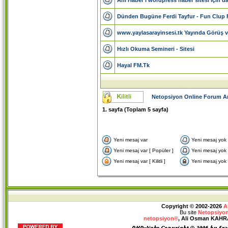
Dünden Bugüne Ferdi Tayfur - Fun Clup F
www.yaylasarayinsesi.tk Yayında Görüş ve 
Hızlı Okuma Semineri - Sitesi
Hayal FM.Tk
Netopsiyon Online Forum A
1
. sayfa (Toplam
5
sayfa)
Yeni mesaj var
Yeni mesaj yok
Yeni mesaj var [ Popüler ]
Yeni mesaj yok 
Yeni mesaj var [ Kilitli ]
Yeni mesaj yok [ K
Copyright © 2002-2026
A
Bu site
Netopsiyon
netopsiyon®
, Ali Osman KAHRAM