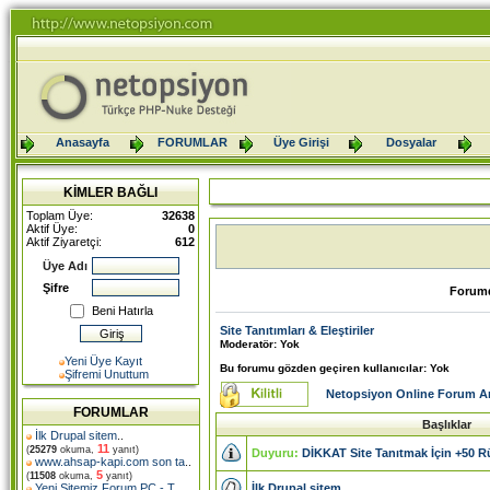
Anasayfa
FORUMLAR
Üye Girişi
Dosyalar
KİMLER BAĞLI
Toplam Üye:
32638
Aktif Üye:
0
Aktif Ziyaretçi:
612
Üye Adı
Şifre
Forumd
Beni Hatırla
Site Tanıtımları & Eleştiriler
Moderatör: Yok
Yeni Üye Kayıt
Bu forumu gözden geçiren kullanıcılar: Yok
Şifremi Unuttum
Netopsiyon Online Forum A
FORUMLAR
Başlıklar
İlk Drupal sitem
..
11
(
25279
okuma,
yanıt)
Duyuru:
DİKKAT Site Tanıtmak İçin +50 R
www.ahsap-kapi.com son ta
..
5
(
11508
okuma,
yanıt)
İlk Drupal sitem
Yeni Sitemiz Forum PC - T
..