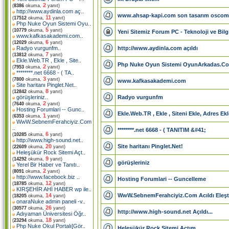
2
(
8386
okuma,
yanıt)
http://www.aydinla.com aç
..
www.ahsap-kapi.com son tasarım osco
11
(
17512
okuma,
yanıt)
Php Nuke Oyun Sistemi Oyu
..
5
(
10779
okuma,
yanıt)
Yeni Sitemiz Forum PC - Teknoloji ve Bil
www.kafkasakademi.com
..
6
(
12029
okuma,
yanıt)
http://www.aydinla.com açıldı
Radyo vurgunfm
..
7
(
13812
okuma,
yanıt)
Ekle.Web.TR , Ekle , Site
..
Php Nuke Oyun Sistemi OyunArkadas.Com
2
(
7953
okuma,
yanıt)
********.net 6668 - ( TA
..
3
(
7800
okuma,
yanıt)
www.kafkasakademi.com
Site haritanı Pinglet.Net
..
8
(
12842
okuma,
yanıt)
Radyo vurgunfm
görüşleriniz
..
2
(
7640
okuma,
yanıt)
Hosting Forumlari -- Gunc
..
Ekle.Web.TR , Ekle , Siteni Ekle, Adres Ekl
1
(
6353
okuma,
yanıt)
WwW.SebnemFerahciyiz.Com
..
********.net 6668 - ( TANITIM &#41;
6
(
10285
okuma,
yanıt)
http://www.high-sound.net
..
Site haritanı Pinglet.Net!
20
(
22609
okuma,
yanıt)
Heleşükür Rock Sitemi Açt
..
9
(
14292
okuma,
yanıt)
görüşleriniz
Yerel Bir Haber ve Tanıtı
..
2
(
8091
okuma,
yanıt)
http://www.facebock.biz
..
Hosting Forumlari -- Guncelleme
12
(
18785
okuma,
yanıt)
KIRŞEHİR AHİ HABER wp ile
..
WwW.SebnemFerahciyiz.Com Acıldı Eleştir
14
(
18205
okuma,
yanıt)
onaraNuke admin paneli -v
..
26
(
30577
okuma,
yanıt)
http://www.high-sound.net Açıldı...
Adıyaman Üniversitesi Öğr
..
18
(
23294
okuma,
yanıt)
Php Nuke Okul Portalı[Gör
..
Heleşükür Rock Sitemi Açtım...