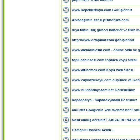
www.kepeklerkoyu.com Görüşleriniz
Arkadaşımın sitesi pismoruks.com
rüya tabiri, siir, güncel haberler ve fikra 
http://www.ortapinar.com görüşleriniz
www.alemdinlesin.com - online oldu ve gö
toplucaninsesi.com topluca köyü sitesi
www.altinemek.com Köyü Web Sitesi
www.cayirozukoyu.com düşünce ve Görüş
www.buldandayasam.net Görüşleriniz
Kapadostya - Kapadokyadaki Dostunuz
4Au.Net Googlenin Yeni Webmaster For
Nasıl olmuş dersiniz? &#124; BU NASIL 
Osmanlı Efsanesi Açıldı ...
Ahi Haber l wordpress haber sitesi için 