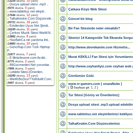
10
(
13229
okuma,
yanıt)
Dosya upload sitesi .mp3
..
0
(
5570
okuma,
yanıt)
Çatkara Köyü Web Sitesi
www.tablettuz.net eleştir
..
12
(
17646
okuma,
yanıt)
TalhaKeskin.Com Düşüncele
..
Güncel bir blog
18
(
20721
okuma,
yanıt)
Eskilerden Uyus.Net Şimdi
..
Bir Fan Sitesinde neler olmalidir?
11
(
16249
okuma,
yanıt)
Çerkes Muzik Sitesi WwW.N
..
8
(
13882
okuma,
yanıt)
Sitenizi 14 Kategoride Tek Ekranda Sorgul
HasBahCa nin yardıma ihti
..
10
(
14883
okuma,
yanıt)
GencRap.Com Türk Hiphop
http://www.devrekanim.com Hizmette...
P
..
7
(
11877
okuma,
yanıt)
Murat KEKİLLİ Fan Sitesi için Yorumlarını
E-filmizlesene.com Acıldı
..
2
(
8779
okuma,
yanıt)
89Gocmenleri.Net yorumlar
..
http://www.ceyhanliyiz.com ceyhan web 
3
(
7808
okuma,
yanıt)
Leblebi Sitesi [Önerileri
..
13
Gönlümün Gülü
(
16299
okuma,
yanıt)
WwW.BoZkurTYuRduM.Com
..
5
(
9497
okuma,
yanıt)
www.tr-gamers.com [ onaraNuke ]
1
2
[
Sayfaya git:
,
]
Tur Sitesi [Görüş ve Önerileriniz]
Dosya upload sitesi .mp3 upload edebilirs
www.tablettuz.net eleştirilerinizi bekliyor.
TalhaKeskin.Com Düşünceleriniz
Eskilerden Uyus.Net Şimdi Portal - Film -