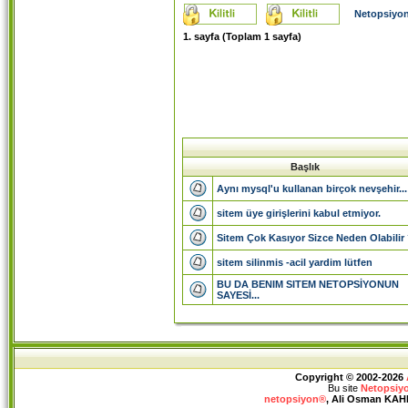
Netopsiyon
1
. sayfa (Toplam
1
sayfa)
Başlık
Aynı mysql'u kullanan birçok nevşehir...
sitem üye girişlerini kabul etmiyor.
Sitem Çok Kasıyor Sizce Neden Olabilir
sitem silinmis -acil yardim lütfen
BU DA BENIM SITEM NETOPSİYONUN
SAYESİ...
Copyright © 2002-2026
Bu site
Netopsiy
netopsiyon®
, Ali Osman KAHRA