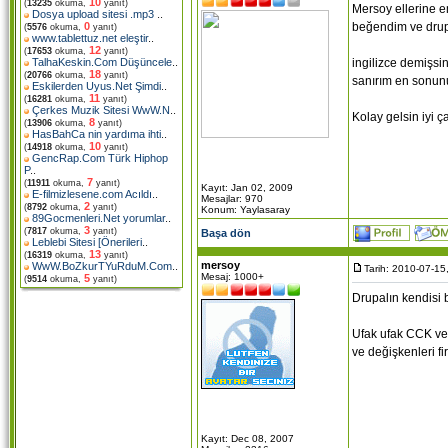
10
(
13235
okuma,
yanıt)
Mersoy ellerine e
Dosya upload sitesi .mp3
..
beğendim ve drup
0
(
5576
okuma,
yanıt)
www.tablettuz.net eleştir
..
12
(
17653
okuma,
yanıt)
ingilizce demişsin
TalhaKeskin.Com Düşüncele
..
18
(
20766
okuma,
yanıt)
sanırım en sonunu
Eskilerden Uyus.Net Şimdi
..
11
(
16281
okuma,
yanıt)
Çerkes Muzik Sitesi WwW.N
..
Kolay gelsin iyi ça
8
(
13906
okuma,
yanıt)
HasBahCa nin yardıma ihti
..
10
(
14918
okuma,
yanıt)
GencRap.Com Türk Hiphop
P
..
7
(
11911
okuma,
yanıt)
Kayıt: Jan 02, 2009
E-filmizlesene.com Acıldı
..
Mesajlar: 970
2
(
8792
okuma,
yanıt)
Konum: Yaylasaray
89Gocmenleri.Net yorumlar
..
3
(
7817
okuma,
yanıt)
Başa dön
Leblebi Sitesi [Önerileri
..
13
(
16319
okuma,
yanıt)
mersoy
WwW.BoZkurTYuRduM.Com
..
Tarih: 2010-07-15
Mesaj: 1000+
5
(
9514
okuma,
yanıt)
Drupalın kendisi 
Ufak ufak CCK ve 
ve değişkenleri fi
Kayıt: Dec 08, 2007