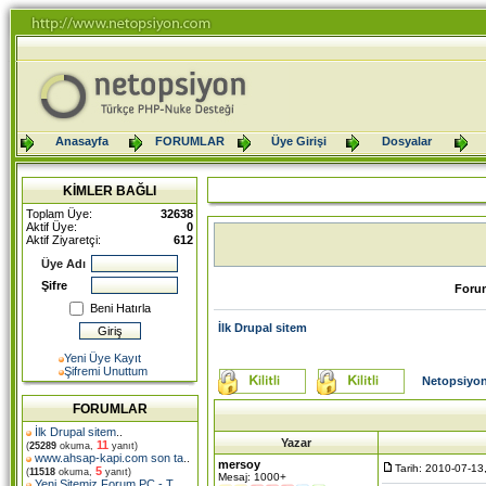
Anasayfa
FORUMLAR
Üye Girişi
Dosyalar
KİMLER BAĞLI
Toplam Üye:
32638
Aktif Üye:
0
Aktif Ziyaretçi:
612
Üye Adı
Şifre
Foru
Beni Hatırla
İlk Drupal sitem
Yeni Üye Kayıt
Şifremi Unuttum
Netopsiyon
FORUMLAR
İlk Drupal sitem
..
Yazar
11
(
25289
okuma,
yanıt)
www.ahsap-kapi.com son ta
..
mersoy
Tarih: 2010-07-13
5
(
11518
okuma,
yanıt)
Mesaj: 1000+
Yeni Sitemiz Forum PC - T
..