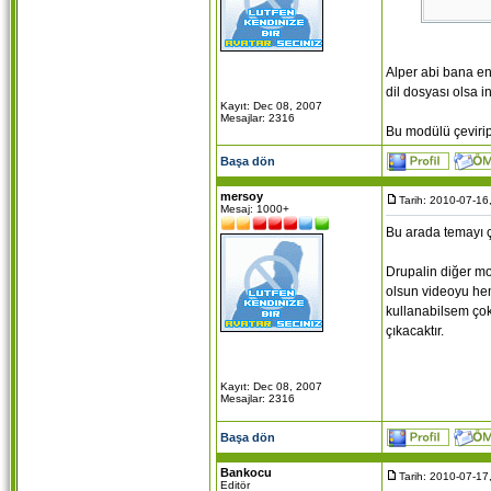
*YASAK K
Ben de be
Sorunlar
Alper abi bana e
CCK kend
dil dosyası olsa i
yapmadım
Kayıt: Dec 08, 2007
Mesajlar: 2316
Bu modülü çevirip 
Başa dön
mersoy
Tarih: 2010-07-16
Mesaj: 1000+
Bu arada temayı ç
Drupalin diğer mo
olsun videoyu hem
kullanabilsem çok
çıkacaktır.
Kayıt: Dec 08, 2007
Mesajlar: 2316
Başa dön
Bankocu
Tarih: 2010-07-17
Editör