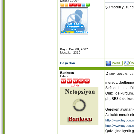
Mesaj: 1000+
Şu modül yüzünd
Kayıt: Dec 08, 2007
Mesajlar: 2316
Başa dön
Bankocu
Tarih: 2010-07-22
Editör
mersoy, dertlenm
Sırf sen bu modüle
Quiz i de kurdum,
phpBB3 ü de kur
Gereken ayarları
Az kaldı merak e
http://www.tuyocu.n
http://www.tuyocu.n
Quiz içine içerik 