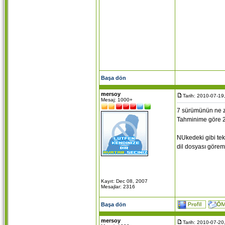
Başa dön
mersoy
Tarih: 2010-07-19
Mesaj: 1000+
7 sürümünün ne z
Tahminime göre 20
NUkedeki gibi tek 
dil dosyası göre
Kayıt: Dec 08, 2007
Mesajlar: 2316
Başa dön
mersoy
Tarih: 2010-07-20