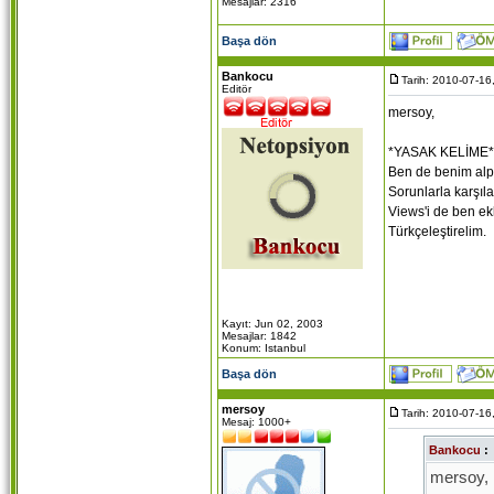
Mesajlar: 2316
Başa dön
Bankocu
Tarih: 2010-07-16
Editör
mersoy,
*YASAK KELİME** o
Ben de benim alper
Sorunlarla karşıl
Views'i de ben ek
Türkçeleştirelim.
Kayıt: Jun 02, 2003
Mesajlar: 1842
Konum: Istanbul
Başa dön
mersoy
Tarih: 2010-07-16
Mesaj: 1000+
Bankocu
:
mersoy,