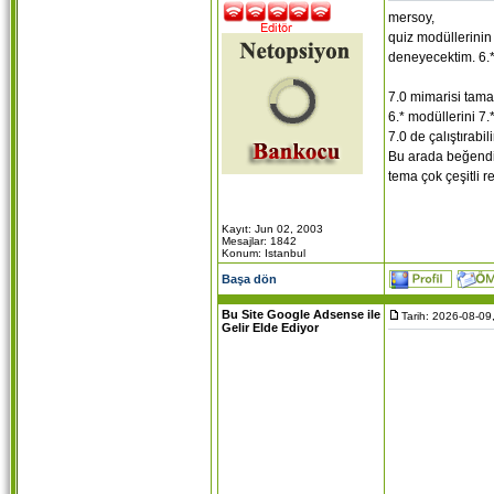
mersoy,
quiz modüllerinin
deneyecektim. 6.* 
7.0 mimarisi tama
6.* modüllerini 7.
7.0 de çalıştırabi
Bu arada beğendim
tema çok çeşitli re
Kayıt: Jun 02, 2003
Mesajlar: 1842
Konum: Istanbul
Başa dön
Bu Site Google Adsense ile
Tarih: 2026-08-09
Gelir Elde Ediyor