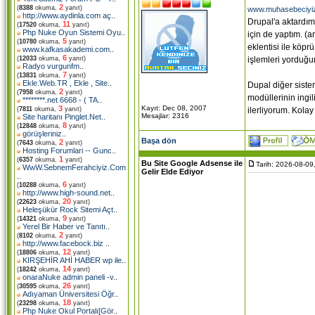
2
(
8388
okuma,
yanıt)
www.muhasebeciyi
http://www.aydinla.com aç
..
Drupal'a aktardım
11
(
17520
okuma,
yanıt)
Php Nuke Oyun Sistemi Oyu
..
için de yaptım. (
5
(
10780
okuma,
yanıt)
eklentisi ile köpr
www.kafkasakademi.com
..
6
işlemleri yorduğu
(
12033
okuma,
yanıt)
Radyo vurgunfm
..
7
(
13831
okuma,
yanıt)
Ekle.Web.TR , Ekle , Site
..
Dupal diğer siste
2
(
7958
okuma,
yanıt)
modüllerinin ingi
********.net 6668 - ( TA
..
Kayıt: Dec 08, 2007
3
ilerliyorum. Kolay
(
7811
okuma,
yanıt)
Mesajlar: 2316
Site haritanı Pinglet.Net
..
8
(
12848
okuma,
yanıt)
görüşleriniz
..
Başa dön
2
(
7643
okuma,
yanıt)
Hosting Forumlari -- Gunc
..
1
(
6357
okuma,
yanıt)
Bu Site Google Adsense ile
Tarih: 2026-08-09
WwW.SebnemFerahciyiz.Com
Gelir Elde Ediyor
..
6
(
10288
okuma,
yanıt)
http://www.high-sound.net
..
20
(
22623
okuma,
yanıt)
Heleşükür Rock Sitemi Açt
..
9
(
14321
okuma,
yanıt)
Yerel Bir Haber ve Tanıtı
..
2
(
8102
okuma,
yanıt)
http://www.facebock.biz
..
12
(
18806
okuma,
yanıt)
KIRŞEHİR AHİ HABER wp ile
..
14
(
18242
okuma,
yanıt)
onaraNuke admin paneli -v
..
26
(
30595
okuma,
yanıt)
Adıyaman Üniversitesi Öğr
..
18
(
23298
okuma,
yanıt)
Php Nuke Okul Portalı[Gör
..