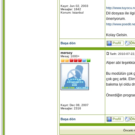
Kayıt: Jun 02, 2003
http://www.tuyocu.n
Mesajlar: 1842
Konum: Istanbul
Dil dosyası ile il
öneriyorum.
http://www.poedit.n
Kolay Gelsin.
Başa dön
mersoy
Tarih: 2010-07-22
Mesaj: 1000+
Alper abi teşekkü
Bu modülün çok g
çok geç artık. El
bakıma iyi oldu 
Önerdiğin progra
Kayıt: Dec 08, 2007
Mesajlar: 2316
Başa dön
Önceki m