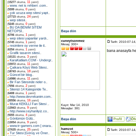
11
(
15277
okuma,
yanıt)
www. net is rehberi .com
..
0
(
5599
okuma,
yanıt)
çok ucuza wep sitesi yapt
..
24
(
27715
okuma,
yanıt)
wep sitesii
..
0
(
5245
okuma,
yanıt)
BU DA BENIM SITEM
Başa dön
NETOPSİ
..
1
(
6706
okuma,
yanıt)
wep sitesi yapanlar yardı
..
cuneytsonmez
Tarih: 2010-07-14
1
(
5745
okuma,
yanıt)
Mesaj: 300+
resimlere oy verme ile il
..
1
(
6354
okuma,
yanıt)
bana anasayfa hep 
Grafik tasarım sitesi
..
3
(
10131
okuma,
yanıt)
KaraKatliam.COM - Undergr
..
11
(
15972
okuma,
yanıt)
Çatkara Köyü Web Sitesi
..
18
(
18743
okuma,
yanıt)
Güncel bir blog
..
11
(
14986
okuma,
yanıt)
Bir Fan Sitesinde neler o
..
2
(
7056
okuma,
yanıt)
Sitenizi 14 Kategoride Te
..
1
(
6408
okuma,
yanıt)
http://www.devrekanim.com
..
16
(
20556
okuma,
yanıt)
Murat KEKİLLİ Fan Sitesi
..
Kayıt: Mar 14, 2010
9
(
13943
okuma,
yanıt)
Mesajlar: 381
http://www.ceyhanliyiz.co
..
4
(
9355
okuma,
yanıt)
Gönlümün Gülü
..
Başa dön
9
(
13054
okuma,
yanıt)
www.tr-gamers.com [ onara
..
hamzot
25
Tarih: 2010-07-14
(
27635
okuma,
yanıt)
Mesaj: 500+
Tur Sitesi [Görüş ve Öner
..